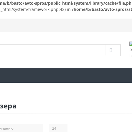
me/b/basto/avto-spros/public_html/system/library/cache/file.ph
ic_html/system/framework.php:42) in
/home/b/basto/avto-spros/st
зера