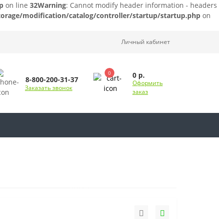
p
on line
32
Warning
: Cannot modify header information - headers
orage/modification/catalog/controller/startup/startup.php
on
Личный кабинет
0
0 р.
8-800-200-31-37
Оформить
Заказать звонок
заказ