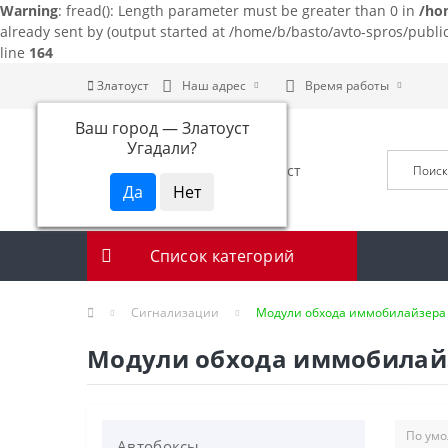
Warning
: fread(): Length parameter must be greater than 0 in
/ho
already sent by (output started at /home/b/basto/avto-spros/publ
line
164
Златоуст
Наш адрес
Время работы
Ваш город —
Златоуст
Угадали?
Список категорий
Сигнализации
Модули обхода иммобилайзера
Модули обхода иммобилай
Автобоксы