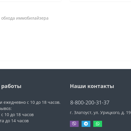
 обхода иммобилайзера
 работы
Наши контакты
8-800-200-31-37
и ежедневно с 10 до 18 часов.
ывоз:
г. Златоуст, ул. Урицкого, д. 19
 с 10 до 18 часов
та до 14 часов