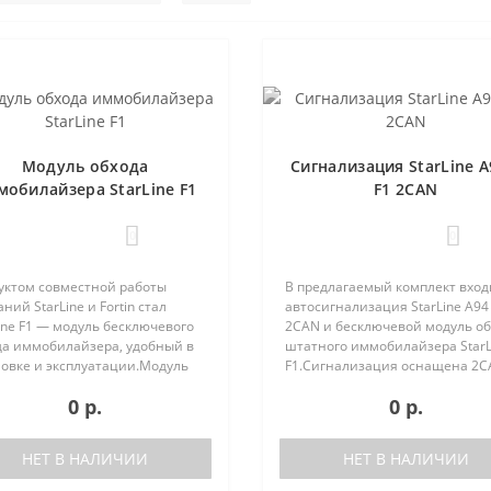
Модуль обхода
Сигнализация StarLine A
мобилайзера StarLine F1
F1 2CAN
0
0
уктом совместной работы
В предлагаемый комплект вход
ний StarLine и Fortin стал
автосигнализация StarLine A94
ine F1 — модуль бесключевого
2CAN и бесключевой модуль о
да иммобилайзера, удобный в
штатного иммобилайзера StarL
новке и эксплуатации.Модуль
F1.Сигнализация оснащена 2C
т универсальную прошивку,
интерфейсом, что позволяет е
0 р.
0 р.
одящую для всех
корректно работать с
ерживаемых автомобилей. В
автомобилями, имеющими 2
ящее вр..
цифровыми шинами, ..
НЕТ В НАЛИЧИИ
НЕТ В НАЛИЧИИ