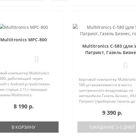
Multitronics MPC-800
Multitronics C-580 (для 
Патриот, Газель Бизне
голос)
0
0
вой компьютер Multitronics
800, работающий через
Бортовой компьютер Multitronic
ooth с Android устройствами
580 устанавливается в место
ии старше 2.1) с помощью
центрального воздуховода на
аммы Multitronics.
автомобили Газель-Бизнес, УАЗ
ущества Multitronics MPC-800
Патриот (приборная панель до
8 190 р.
равнению с диагностическими
после рестайлинга). Основные
терами: Автономная работа..
9 390 р.
характеристики Голосовое
оповещение Поддержка двух б
(подключ..
В КОРЗИНУ
ОЖИДАНИЕ 3-5 ДНЕЙ