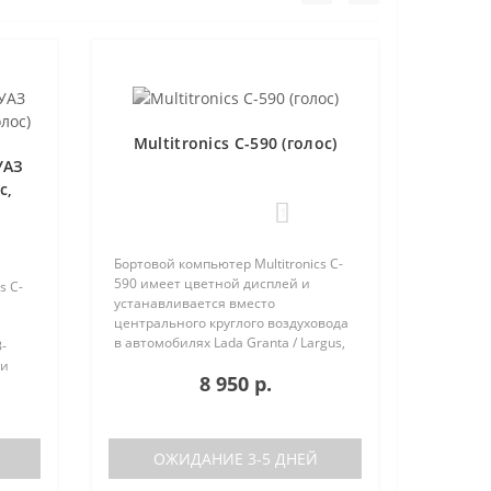
Multitronics C-590 (голос)
УАЗ
с,
1
Бортовой компьютер Multitronics C-
590 имеет цветной дисплей и
s C-
устанавливается вместо
центрального круглого воздуховода
в автомобилях Lada Granta / Largus,
-
Renault Logan / Sandero / Duster,
 и
8 950 р.
Nissan Almera, на место
центральной вставки панели
приборов ..
аков
ОЖИДАНИЕ 3-5 ДНЕЙ