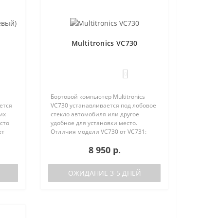
Multitronics VC730
0
Бортовой компьютер Multitronics
ется
VC730 устанавливается под лобовое
их
стекло автомобиля или другое
сто
удобное для установки место.
ет
Отличия модели VC730 от VC731:
е
отсутствие голосового синтезатора
8 950 р.
(модель VC731 с голосом)
/
поддерживаемые протоколы диаг..
ОЖИДАНИЕ 3-5 ДНЕЙ