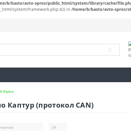
me/b/basto/avto-spros/public_html/system/library/cache/file.ph
ic_html/system/framework.php:42) in
/home/b/basto/avto-spros/st
lt Kaptur
о Каптур (протокол CAN)