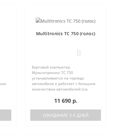
Multitronics TC 750 (голос)
0
Бортовой компьютер
Мультитроникс TC 750
устанавливается на торпедо
шим
автомобиля и работает с большим
количеством автомобилей (см.
поддерживаемые протоколы)
11 690 р.
50:
Отличия TC 740 от модели TC 750:
тора
отсутствие голосового синтезатора
(модель TC 740 ..
ОЖИДАНИЕ 3-5 ДНЕЙ