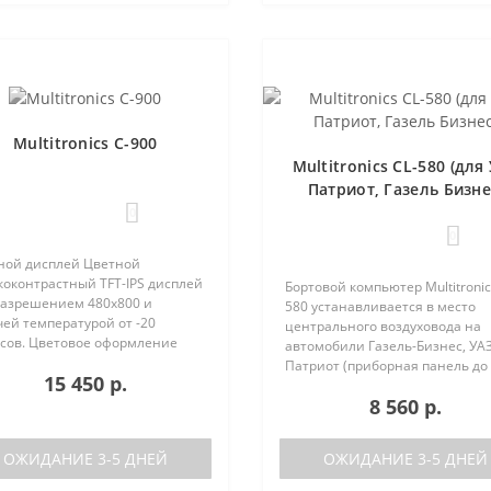
Multitronics C-900
Multitronics CL-580 (для
Патриот, Газель Бизне
0
0
ной дисплей Цветной
коконтрастный TFT-IPS дисплей
Бортовой компьютер Multitronic
 разрешением 480х800 и
580 устанавливается в место
ей температурой от -20
центрального воздуховода на
усов. Цветовое оформление
автомобили Газель-Бизнес, УАЗ
леев может быть настроено
Патриот (приборная панель до
15 450 р.
зователем индивидуально (по
после рестайлинга). Основные
каналам). Четыре
8 560 р.
характеристики Поддержка дву
установленные ц..
баков (подключается к двум
датчикам..
ОЖИДАНИЕ 3-5 ДНЕЙ
ОЖИДАНИЕ 3-5 ДНЕЙ