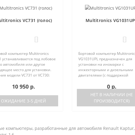
ltitronics VC731 (голос)
Multitronics VG1031U
0
0
вой компьютер Multitronics
Бортовой компьютер Multitronic
1 устанавливается под лобовое
VG1031UPL предназначен для
о автомобиля или другое
установки на иномарки с
одящее место для установки.
инжекторными и дизельными
чия модели VC731 от VC730:
двигателями (с поддержкой
ствие голосового синтезатора
протокола диагностики OBD-2)
10 950 р.
0 р.
ль VC730 без голоса)
отечественные автомобили. Р
ствие ..
прибора возможна как с блока
НЕТ В НАЛИЧИИ (НЕ
управления, так и на..
ОЖИДАНИЕ 3-5 ДНЕЙ
ПРОИЗВОДИТСЯ)
е компьютеры, разработанные для автомобиля Renault Kaptur, 
ли: 1,6