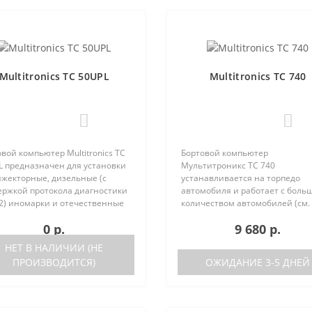
Multitronics TC 50UPL
Multitronics TC 740
0
0
вой компьютер Multitronics TC
Бортовой компьютер
L предназначен для установки
Мультитроникс TC 740
нжекторные, дизельные (с
устанавливается на торпедо
ержкой протокола диагностики
автомобиля и работает с боль
2) иномарки и отечественные
количеством автомобилей (см.
мобили. Работа прибора
поддерживаемые протоколы)
0 р.
9 680 р.
ожна как с блоками управления
Отличия TC 740 от модели TC 7
 различных машин, так ..
отсутствие голосового синтеза
НЕТ В НАЛИЧИИ (НЕ
(модель TC 750 с го..
ПРОИЗВОДИТСЯ)
ОЖИДАНИЕ 3-5 ДНЕЙ