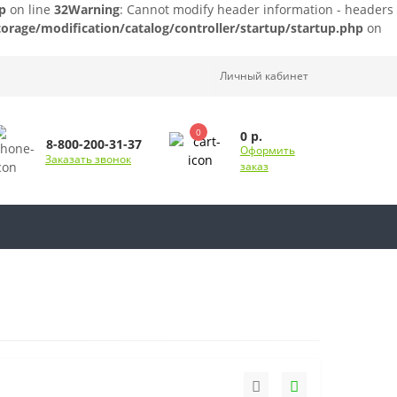
p
on line
32
Warning
: Cannot modify header information - headers
orage/modification/catalog/controller/startup/startup.php
on
Личный кабинет
0
0 р.
8-800-200-31-37
Оформить
Заказать звонок
заказ