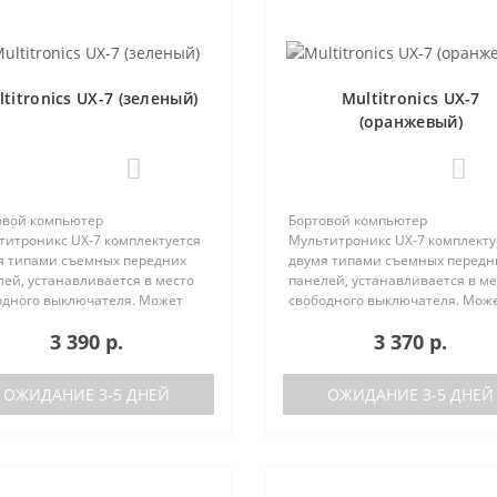
titronics UX-7 (зеленый)
Multitronics UX-7
(оранжевый)
1
0
овой компьютер
Бортовой компьютер
титроникс UX-7 комплектуется
Мультитроникс UX-7 комплекту
я типами съемных передних
двумя типами съемных передн
ей, устанавливается в место
панелей, устанавливается в ме
одного выключателя. Может
свободного выключателя. Мож
 установлен на следующие
быть установлен на следующи
3 390 р.
3 370 р.
мобили:Lada GrantaЛада
автомобили:Lada GrantaЛада
а / Калина-2Лада Приора /
Калина / Калина-2Лада Приора 
а-2Лада 110Ла..
Приора-2Лада 110Ла..
ОЖИДАНИЕ 3-5 ДНЕЙ
ОЖИДАНИЕ 3-5 ДНЕЙ