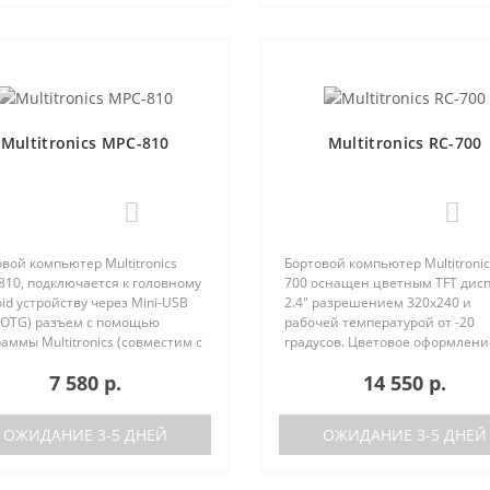
Multitronics MPC-810
Multitronics RC-700
0
0
вой компьютер Multitronics
Бортовой компьютер Multitronic
810, подключается к головному
700 оснащен цветным TFT дис
id устройству через Mini-USB
2.4" разрешением 320х240 и
-OTG) разъем с помощью
рабочей температурой от -20
аммы Multitronics (совместим с
градусов. Цветовое оформлени
id 6.0 и выше). Преимущества
дисплеев может быть настрое
7 580 р.
14 550 р.
tronics MPC-810 по сравнению с
пользователем индивидуально
остически..
RGB каналам). Четыре
предустановленн..
ОЖИДАНИЕ 3-5 ДНЕЙ
ОЖИДАНИЕ 3-5 ДНЕЙ