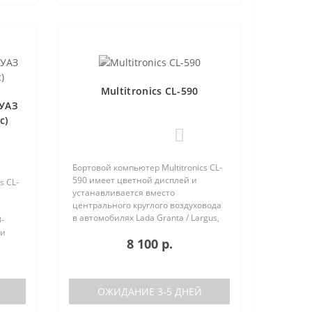
Multitronics CL-590
 УАЗ
с)
0
Бортовой компьютер Multitronics CL-
590 имеет цветной дисплей и
s CL-
устанавливается вместо
центрального круглого воздуховода
в автомобилях Lada Granta / Largus,
-
Renault Logan / Sandero / Duster,
 и
8 100 р.
Nissan Almera, на место
центральной вставки панели
х
приборов..
ОЖИДАНИЕ 3-5 ДНЕЙ