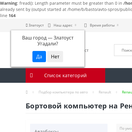
Warning
: fread(): Length parameter must be greater than 0 in
/ho
already sent by (output started at /home/b/basto/avto-spros/publ
line
164
Златоуст
Наш адрес
Время работы
Ваш город —
Златоуст
Угадали?
Список категорий
Подбор компьютера по авто
Renault
Renau
Бортовой компьютер на Рен
Автобоксы