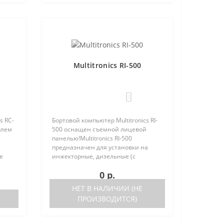
Multitronics RI-500
0
s RC-
Бортовой компьютер Multitronics RI-
плем
500 оснащен съемной лицевой
панелью!Multitronics RI-500
предназначен для установки на
е
инжекторные, дизельные (с
но
поддержкой протокола диагностики
0 р.
 (по
OBD-2) иномарки и отечественные
автомобили. Работа прибора
НЕТ В НАЛИЧИИ (НЕ
возможна ка..
ПРОИЗВОДИТСЯ)