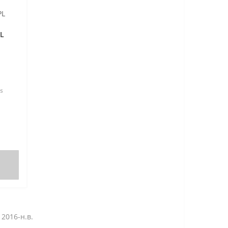
PL
s
 и
абота
ми
2016-н.в.