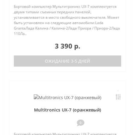
Бортовой компьютер Мультитроникс UX-7 комплектуется
двумя типами съемных передних панелей,
устанавливается в место свободного выключателя. Может
быть установлен на следующие автомобили:Lada
GrantaЛада Калина / Калина-2Лада Приора / Приора-2Лада
110Ла..
3 390 р.
ОЖИДАНИЕ 3-5 ДНЕЙ
Multitronics UX-7 (оранжевый)
0
Бортовой компьютер Мультитроникс UX-7 комплектуется