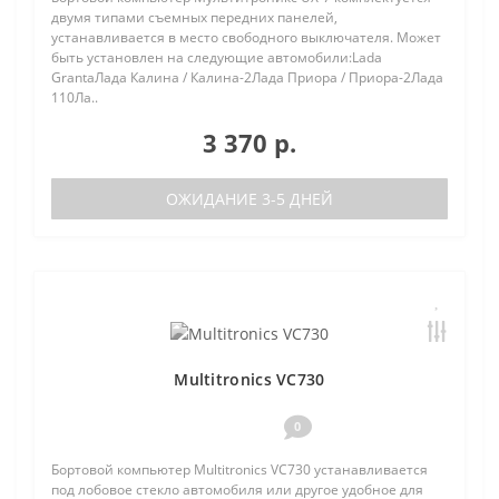
двумя типами съемных передних панелей,
устанавливается в место свободного выключателя. Может
быть установлен на следующие автомобили:Lada
GrantaЛада Калина / Калина-2Лада Приора / Приора-2Лада
110Ла..
3 370 р.
ОЖИДАНИЕ 3-5 ДНЕЙ
Multitronics VC730
0
Бортовой компьютер Multitronics VC730 устанавливается
под лобовое стекло автомобиля или другое удобное для