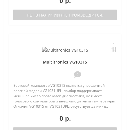
0 р.
НЕТ В НАЛИЧИИ (НЕ ПРОИЗВОДИТСЯ)
Multitronics VG1031S
0
Бортовой компьютер VG1031S является упрощенной
версией модели VG1031UPL, прибор поддерживает
меньшее число протоколов диагностики, не имеет
голосового синтезатора и внешнего датчика температуры.
Отличия VG1031S от VG1031UPL: отсутствует датчик в..
0 р.