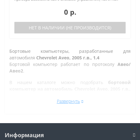
0 р.
НЕТ В НАЛИЧИИ (НЕ ПРОИЗВОДИТСЯ)
Бортовые компьютеры, разработанные для
автомобиля
Chevrolet Aveo, 2005 г.в., 1.4
Бортовой компьютер работает по протоколу
Авео/
Авео2
.
В нашем каталоге можно подобрать
бортовой
компьютер на автомобиль Chevrolet Aveo, 2005 г.в.,
1.4
, а так же на другие марки автомобилей.
Развернуть
Все рано или поздно в Златоусте сталкиваются с
проблемой по диагностике кодов ошибок автомобиля,
которую делают в сервисе. Но не каждый хочет
оплачивать стоимость диагностики, ведь это
дорогостоящая процедура. При этом любой
Информация
автовладелец может позволить себе покупку бортового