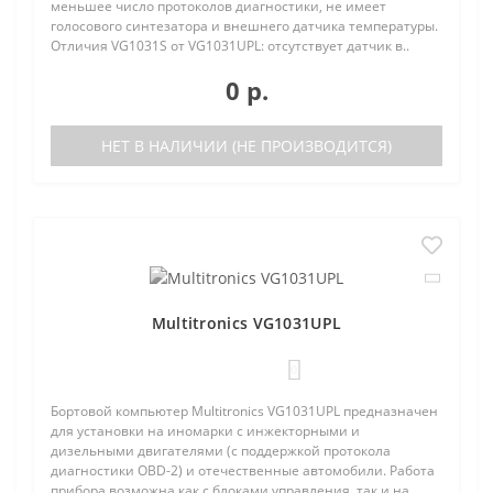
меньшее число протоколов диагностики, не имеет
голосового синтезатора и внешнего датчика температуры.
Отличия VG1031S от VG1031UPL: отсутствует датчик в..
0 р.
НЕТ В НАЛИЧИИ (НЕ ПРОИЗВОДИТСЯ)
Multitronics VG1031UPL
0
Бортовой компьютер Multitronics VG1031UPL предназначен
для установки на иномарки с инжекторными и
дизельными двигателями (с поддержкой протокола
диагностики OBD-2) и отечественные автомобили. Работа
прибора возможна как с блоками управления, так и на..