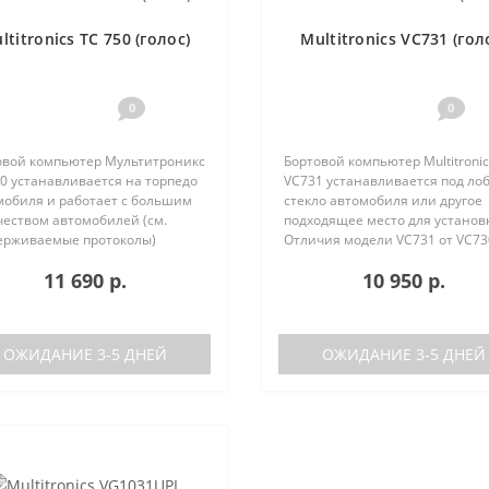
ltitronics TC 750 (голос)
Multitronics VC731 (гол
0
0
овой компьютер Мультитроникс
Бортовой компьютер Multitronic
0 устанавливается на торпедо
VC731 устанавливается под ло
мобиля и работает с большим
стекло автомобиля или другое
чеством автомобилей (см.
подходящее место для установ
ерживаемые протоколы)
Отличия модели VC731 от VC73
ия TC 740 от модели TC 750:
отсутствие голосового синтеза
11 690 р.
10 950 р.
ствие голосового синтезатора
(модель VC730 без голоса)
ль TC 740 ..
отсутствие ..
ОЖИДАНИЕ 3-5 ДНЕЙ
ОЖИДАНИЕ 3-5 ДНЕЙ