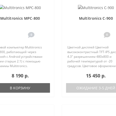
Multitronics MPC-800
Multitronics C-900
0
0
вой компьютер Multitronics
Цветной дисплей Цветной
800, работающий через
высококонтрастный TFT-IPS ди
ooth с Android устройствами
4.3" разрешением 480х800 и
ии старше 2.1) с помощью
рабочей температурой от -20
аммы Multitronics.
градусов. Цветовое оформлени
ущества Multitronics MPC-800
дисплеев может быть настрое
8 190 р.
15 450 р.
равнению с диагностическими
пользователем индивидуально
терами: Автономная работа..
RGB каналам). Четыре
предустановленные ц..
В КОРЗИНУ
ОЖИДАНИЕ 3-5 ДНЕЙ