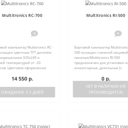
Multitronics RC-700
Multitronics RI-500
0
0
вой компьютер Multitronics RC-
Бортовой компьютер Multitronics
оснащен цветным TFT дисплем
500 оснащен съемной лицево
 разрешением 320х240 и
панелью!Multitronics RI-500
ей температурой от -20
предназначен для установки н
усов. Цветовое оформление
инжекторные, дизельные (с
леев может быть настроено
поддержкой протокола диагно
14 550 р.
0 р.
зователем индивидуально (по
OBD-2) иномарки и отечестве
каналам). Четыре
автомобили. Работа прибора
НЕТ В НАЛИЧИИ (НЕ
установленн..
возможна ка..
ОЖИДАНИЕ 3-5 ДНЕЙ
ПРОИЗВОДИТСЯ)