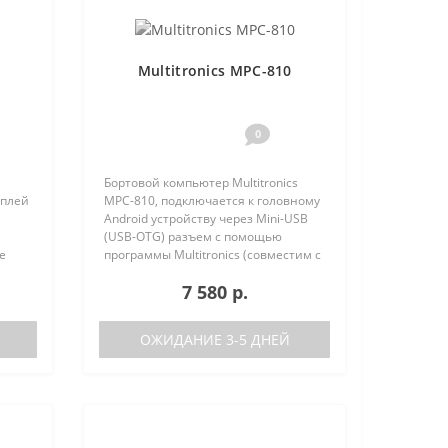
Multitronics MPC-810
0
Бортовой компьютер Multitronics
сплей
MPC-810, подключается к головному
Android устройству через Mini-USB
(USB-OTG) разъем с помощью
е
программы Multitronics (совместим с
но
Android 6.0 и выше). Преимущества
7 580 р.
 (по
Multitronics MPC-810 по сравнению с
диагностически..
ОЖИДАНИЕ 3-5 ДНЕЙ