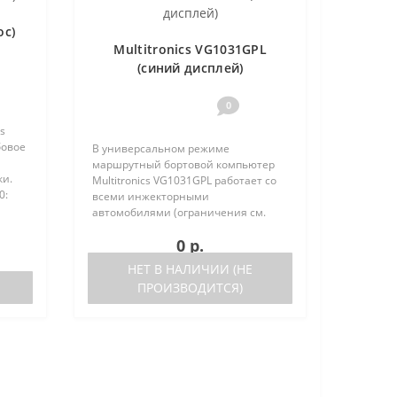
ос)
Multitronics VG1031GPL
(синий дисплей)
0
s
бовое
В универсальном режиме
маршрутный бортовой компьютер
ки.
Multitronics VG1031GPL работает со
0:
всеми инжекторными
тора
автомобилями (ограничения см.
ниже). Маршрутный бортовой
0 р.
компьютер поддерживает большое
число оригинальных протоколов
НЕТ В НАЛИЧИИ (НЕ
иномарок. Отличия р..
ПРОИЗВОДИТСЯ)