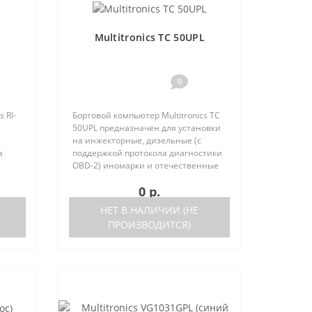
Multitronics TC 50UPL
0
 RI-
Бортовой компьютер Multitronics TC
й
50UPL предназначен для установки
на инжекторные, дизельные (с
а
поддержкой протокола диагностики
OBD-2) иномарки и отечественные
стики
автомобили. Работа прибора
0 р.
нные
возможна как с блоками управления
(ЭБУ) различных машин, так ..
НЕТ В НАЛИЧИИ (НЕ
ПРОИЗВОДИТСЯ)