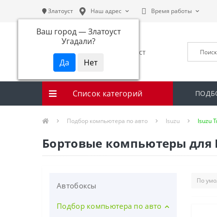
Златоуст
Наш адрес
Время работы
Ваш город —
Златоуст
Угадали?
Список категорий
ПОДБ
Подбор компьютера по авто
Isuzu
Isuzu T
Бортовые компьютеры для Isu
Автобоксы
Подбор компьютера по авто