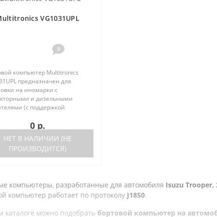
ultitronics VG1031UPL
0
вой компьютер Multitronics
31UPL предназначен для
новки на иномарки с
кторными и дизельными
ателями (с поддержкой
кола диагностики OBD-2) и
0 р.
ественные автомобили. Работа
ора возможна как с блоками
НЕТ В НАЛИЧИИ (НЕ
ления, так и на..
ПРОИЗВОДИТСЯ)
ые компьютеры, разработанные для автомобиля
Isuzu Trooper, 2
ой компьютер работает по протоколу
J1850
.
м каталоге можно подобрать
бортовой компьютер на автомобиль