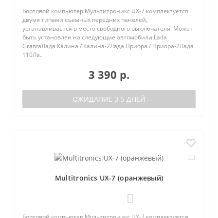
Бортовой компьютер Мультитроникс UX-7 комплектуется
двумя типами съемных передних панелей,
устанавливается в место свободного выключателя. Может
быть установлен на следующие автомобили:Lada
GrantaЛада Калина / Калина-2Лада Приора / Приора-2Лада
110Ла..
3 390 р.
ОЖИДАНИЕ 3-5 ДНЕЙ
Multitronics UX-7 (оранжевый)
0
Бортовой компьютер Мультитроникс UX-7 комплектуется