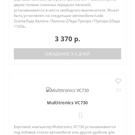
двумя типами съемных передних панелей,
устанавливается в место свободного выключателя. Может
быть установлен на следующие автомобили:Lada
GrantaЛада Калина / Калина-2Лада Приора / Приора-2Лада
110Ла..
3 370 р.
ОЖИДАНИЕ 3-5 ДНЕЙ
Multitronics VC730
0
Бортовой компьютер Multitronics VC730 устанавливается
под лобовое стекло автомобиля или другое удобное для