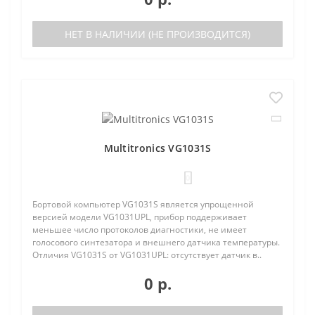
НЕТ В НАЛИЧИИ (НЕ ПРОИЗВОДИТСЯ)
Multitronics VG1031S
0
Бортовой компьютер VG1031S является упрощенной
версией модели VG1031UPL, прибор поддерживает
меньшее число протоколов диагностики, не имеет
голосового синтезатора и внешнего датчика температуры.
Отличия VG1031S от VG1031UPL: отсутствует датчик в..
0 р.