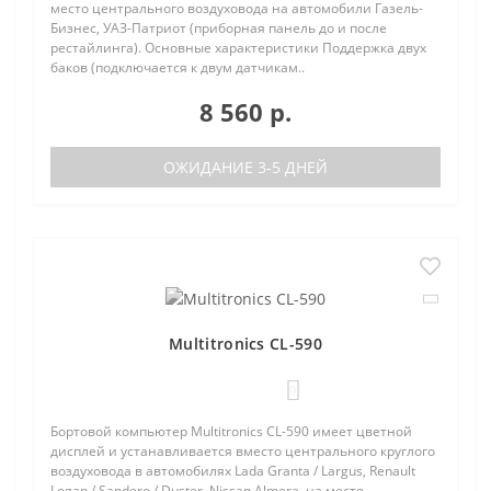
место центрального воздуховода на автомобили Газель-
Бизнес, УАЗ-Патриот (приборная панель до и после
рестайлинга). Основные характеристики Поддержка двух
баков (подключается к двум датчикам..
8 560 р.
ОЖИДАНИЕ 3-5 ДНЕЙ
Multitronics CL-590
0
Бортовой компьютер Multitronics CL-590 имеет цветной
дисплей и устанавливается вместо центрального круглого
воздуховода в автомобилях Lada Granta / Largus, Renault
Logan / Sandero / Duster, Nissan Almera, на место