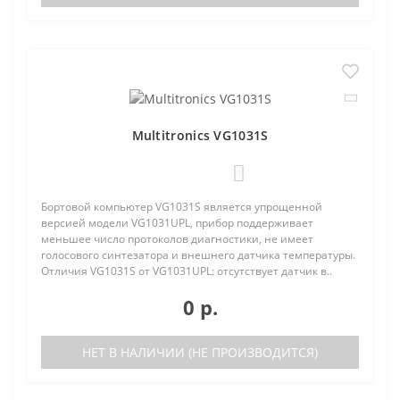
Multitronics VG1031S
0
Бортовой компьютер VG1031S является упрощенной
версией модели VG1031UPL, прибор поддерживает
меньшее число протоколов диагностики, не имеет
голосового синтезатора и внешнего датчика температуры.
Отличия VG1031S от VG1031UPL: отсутствует датчик в..
0 р.
НЕТ В НАЛИЧИИ (НЕ ПРОИЗВОДИТСЯ)