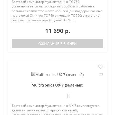
Бортовой компьютер Мультитроникс TC 750
устанавливается на торпедо автомобиля и работает с
большим количеством автомобилей (см. поддерживаемые
протоколы) Отличия TC 740 от модели TC 750: отсутствие
голосового синтезатора (модель TC 740 ..
11 690 р.
ОЖИДАНИЕ 3-5 ДНЕЙ
Multitronics UX-7 (зеленый)
1
Бортовой компьютер Мультитроникс UX-7 комплектуется
двумя типами съемных передних панелей,
устанавливается в место свободного выключателя. Может