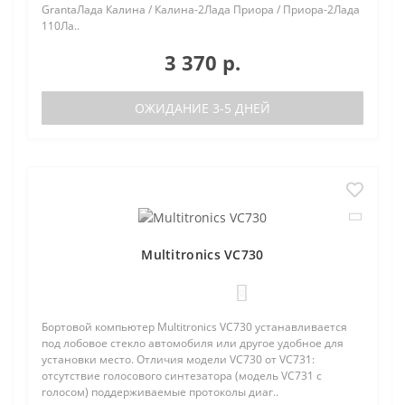
GrantaЛада Калина / Калина-2Лада Приора / Приора-2Лада
110Ла..
3 370 р.
ОЖИДАНИЕ 3-5 ДНЕЙ
Multitronics VC730
0
Бортовой компьютер Multitronics VC730 устанавливается
под лобовое стекло автомобиля или другое удобное для
установки место. Отличия модели VC730 от VC731:
отсутствие голосового синтезатора (модель VC731 с
голосом) поддерживаемые протоколы диаг..