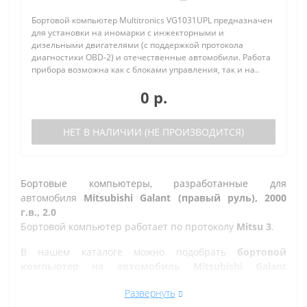
Бортовой компьютер Multitronics VG1031UPL предназначен
для установки на иномарки с инжекторными и
дизельными двигателями (с поддержкой протокола
диагностики OBD-2) и отечественные автомобили. Работа
прибора возможна как с блоками управления, так и на..
0 р.
НЕТ В НАЛИЧИИ (НЕ ПРОИЗВОДИТСЯ)
Бортовые компьютеры, разработанные для
автомобиля
Mitsubishi Galant (правый руль), 2000
г.в., 2.0
Бортовой компьютер работает по протоколу
Mitsu 3
.
В нашем каталоге можно подобрать
бортовой
компьютер на автомобиль Mitsubishi Galant
(правый руль), 2000 г.в., 2.0
, а так же на другие марки
Развернуть
автомобилей.