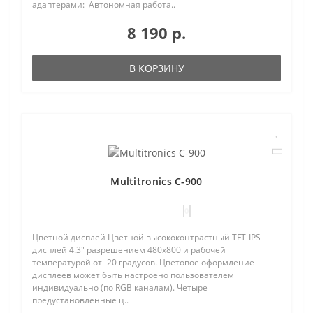
адаптерами: Автономная работа..
8 190 р.
В КОРЗИНУ
Multitronics C-900
0
Цветной дисплей Цветной высококонтрастный TFT-IPS
дисплей 4.3" разрешением 480х800 и рабочей
температурой от -20 градусов. Цветовое оформление
дисплеев может быть настроено пользователем
индивидуально (по RGB каналам). Четыре
предустановленные ц..