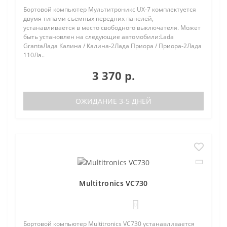
Бортовой компьютер Мультитроникс UX-7 комплектуется
двумя типами съемных передних панелей,
устанавливается в место свободного выключателя. Может
быть установлен на следующие автомобили:Lada
GrantaЛада Калина / Калина-2Лада Приора / Приора-2Лада
110Ла..
3 370 р.
ОЖИДАНИЕ 3-5 ДНЕЙ
Multitronics VC730
0
Бортовой компьютер Multitronics VC730 устанавливается