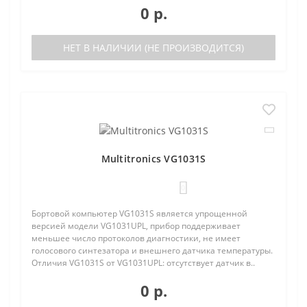
0 р.
НЕТ В НАЛИЧИИ (НЕ ПРОИЗВОДИТСЯ)
Multitronics VG1031S
0
Бортовой компьютер VG1031S является упрощенной
версией модели VG1031UPL, прибор поддерживает
меньшее число протоколов диагностики, не имеет
голосового синтезатора и внешнего датчика температуры.
Отличия VG1031S от VG1031UPL: отсутствует датчик в..
0 р.