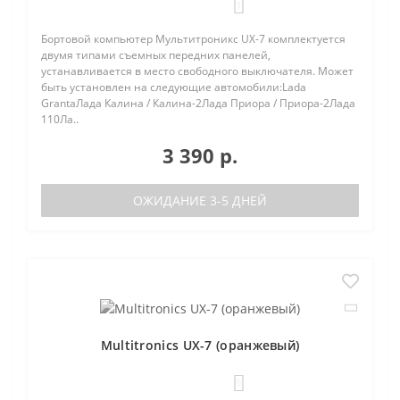
1
Бортовой компьютер Мультитроникс UX-7 комплектуется
двумя типами съемных передних панелей,
устанавливается в место свободного выключателя. Может
быть установлен на следующие автомобили:Lada
GrantaЛада Калина / Калина-2Лада Приора / Приора-2Лада
110Ла..
3 390 р.
ОЖИДАНИЕ 3-5 ДНЕЙ
Multitronics UX-7 (оранжевый)
0