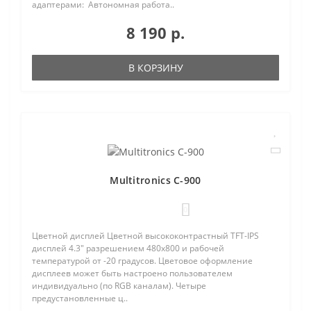
адаптерами: Автономная работа..
8 190 р.
В КОРЗИНУ
Multitronics C-900
0
Цветной дисплей Цветной высококонтрастный TFT-IPS
дисплей 4.3" разрешением 480х800 и рабочей
температурой от -20 градусов. Цветовое оформление
дисплеев может быть настроено пользователем
индивидуально (по RGB каналам). Четыре
предустановленные ц..