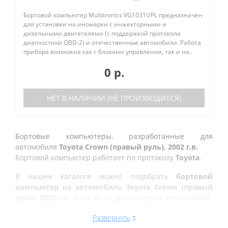
Бортовой компьютер Multitronics VG1031UPL предназначен
для установки на иномарки с инжекторными и
дизельными двигателями (с поддержкой протокола
диагностики OBD-2) и отечественные автомобили. Работа
прибора возможна как с блоками управления, так и на..
0 р.
НЕТ В НАЛИЧИИ (НЕ ПРОИЗВОДИТСЯ)
Бортовые компьютеры, разработанные для
автомобиля
Toyota Crown (правый руль), 2002 г.в.
Бортовой компьютер работает по протоколу
Toyota
.
В нашем каталоге можно подобрать
бортовой
компьютер на автомобиль Toyota Crown (правый
руль), 2002 г.в.
, а так же на другие марки автомобилей.
Все рано или поздно в Златоусте сталкиваются с
Развернуть
проблемой по диагностике кодов ошибок автомобиля,