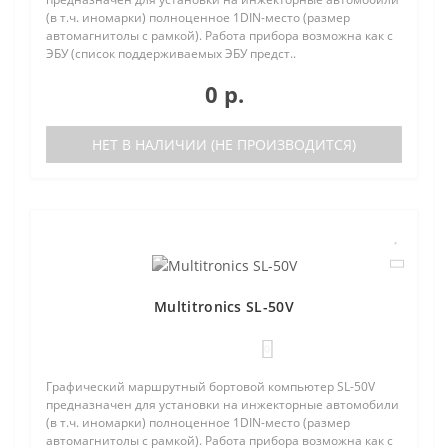
(в т.ч. иномарки) полноценное 1DIN-место (размер
автомагнитолы с рамкой). Работа прибора возможна как с
ЭБУ (список поддерживаемых ЭБУ предст..
0 р.
НЕТ В НАЛИЧИИ (НЕ ПРОИЗВОДИТСЯ)
Multitronics SL-50V
0
Графический маршрутный бортовой компьютер SL-50V
предназначен для установки на инжекторные автомобили
(в т.ч. иномарки) полноценное 1DIN-место (размер
автомагнитолы с рамкой). Работа прибора возможна как с