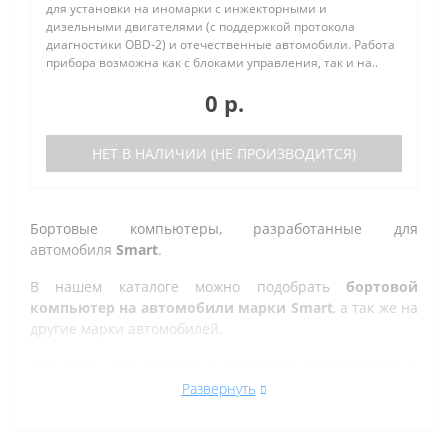
для установки на иномарки с инжекторными и
дизельными двигателями (с поддержкой протокола
диагностики OBD-2) и отечественные автомобили. Работа
прибора возможна как с блоками управления, так и на..
0 р.
НЕТ В НАЛИЧИИ (НЕ ПРОИЗВОДИТСЯ)
Бортовые компьютеры, разработанные для
автомобиля
Smart
.
В нашем каталоге можно подобрать
бортовой
компьютер на автомобили марки Smart
, а так же на
другие марки автомобилей.
Все рано или поздно в Златоусте сталкиваются с
проблемой по диагностике кодов ошибок автомобиля,
Развернуть
которую делают в сервисе. Но не каждый хочет
оплачивать стоимость диагностики, ведь это