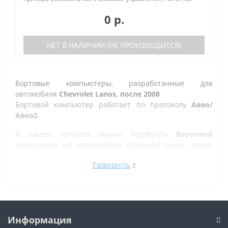
0 р.
НЕТ В НАЛИЧИИ (НЕ ПРОИЗВОДИТСЯ)
Бортовые компьютеры, разработанные для
автомобиля
Chevrolet Lanos, после 2008
Бортовой компьютер работает по протоколу
Авео/
Авео2
.
В нашем каталоге можно подобрать
бортовой
компьютер на автомобиль Chevrolet Lanos, после
2008
, а так же на другие марки автомобилей.
Развернуть
Все рано или поздно в Златоусте сталкиваются с
проблемой по диагностике кодов ошибок автомобиля,
которую делают в сервисе. Но не каждый хочет
оплачивать стоимость диагностики, ведь это
дорогостоящая процедура. При этом любой
Информация
автовладелец может позволить себе покупку бортового