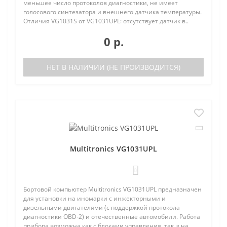
меньшее число протоколов диагностики, не имеет
голосового синтезатора и внешнего датчика температуры.
Отличия VG1031S от VG1031UPL: отсутствует датчик в..
0 р.
НЕТ В НАЛИЧИИ (НЕ ПРОИЗВОДИТСЯ)
Multitronics VG1031UPL
0
Бортовой компьютер Multitronics VG1031UPL предназначен
для установки на иномарки с инжекторными и
дизельными двигателями (с поддержкой протокола
диагностики OBD-2) и отечественные автомобили. Работа
прибора возможна как с блоками управления, так и на..