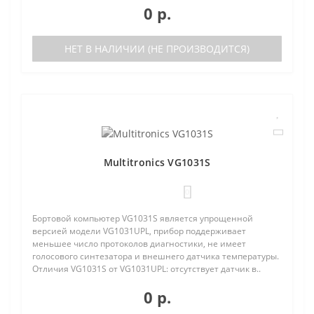
0 р.
НЕТ В НАЛИЧИИ (НЕ ПРОИЗВОДИТСЯ)
Multitronics VG1031S
0
Бортовой компьютер VG1031S является упрощенной
версией модели VG1031UPL, прибор поддерживает
меньшее число протоколов диагностики, не имеет
голосового синтезатора и внешнего датчика температуры.
Отличия VG1031S от VG1031UPL: отсутствует датчик в..
0 р.