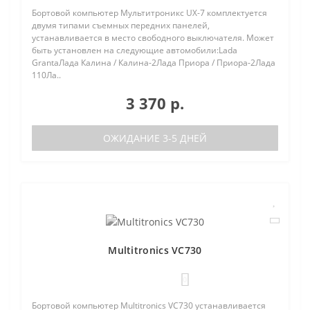
Бортовой компьютер Мультитроникс UX-7 комплектуется
двумя типами съемных передних панелей,
устанавливается в место свободного выключателя. Может
быть установлен на следующие автомобили:Lada
GrantaЛада Калина / Калина-2Лада Приора / Приора-2Лада
110Ла..
3 370 р.
ОЖИДАНИЕ 3-5 ДНЕЙ
Multitronics VC730
0
Бортовой компьютер Multitronics VC730 устанавливается