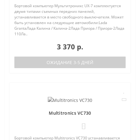
Бортовой компьютер Мультитроникс UX-7 комплектуется
двумя типами съемных передних панелей,
устанавливается в место свободного выключателя. Может
быть установлен на следующие автомобили:Lada
GrantaЛада Калина / Калина-2Лада Приора / Приора-2Лада
110Ла..
3 370 р.
ОЖИДАНИЕ 3-5 ДНЕЙ
Multitronics VC730
0
Бортовой компьютер Multitronics VC730 устанавливается