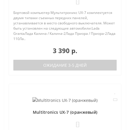
1
Бортовой компьютер Мультитроникс UX-7 комплектуется
двумя типами съемных передних панелей,
устанавливается в место свободного выключателя. Может
быть установлен на следующие автомобили:Lada
GrantaЛада Калина / Калина-2Лада Приора / Приора-2Лада
110Ла..
3 390 р.
ОЖИДАНИЕ 3-5 ДНЕЙ
Multitronics UX-7 (оранжевый)
0