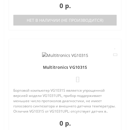
0 р.
НЕТ В НАЛИЧИИ (НЕ ПРОИЗВОДИТСЯ)
Multitronics VG1031S
0
Бортовой компьютер VG1031S является упрощенной
версией модели VG1031UPL, прибор поддерживает
меньшее число протоколов диагностики, не имеет
голосового синтезатора и внешнего датчика температуры.
Отличия VG1031S от VG1031UPL: отсутствует датчик в..
0 р.