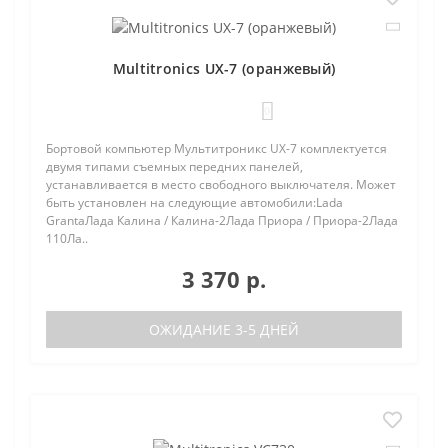
Multitronics UX-7 (оранжевый)
0
Бортовой компьютер Мультитроникс UX-7 комплектуется
двумя типами съемных передних панелей,
устанавливается в место свободного выключателя. Может
быть установлен на следующие автомобили:Lada
GrantaЛада Калина / Калина-2Лада Приора / Приора-2Лада
110Ла..
3 370 р.
ОЖИДАНИЕ 3-5 ДНЕЙ