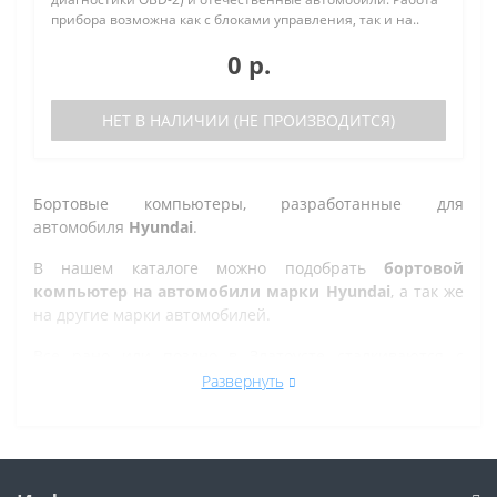
прибора возможна как с блоками управления, так и на..
0 р.
НЕТ В НАЛИЧИИ (НЕ ПРОИЗВОДИТСЯ)
Бортовые компьютеры, разработанные для
автомобиля
Hyundai
.
В нашем каталоге можно подобрать
бортовой
компьютер на автомобили марки Hyundai
, а так же
на другие марки автомобилей.
Все рано или поздно в Златоусте сталкиваются с
проблемой по диагностике кодов ошибок автомобиля,
Развернуть
которую делают в сервисе. Но не каждый хочет
оплачивать стоимость диагностики, ведь это
дорогостоящая процедура. При этом любой
автовладелец может позволить себе покупку бортового
компьютера стоимостью от 3 370 р., который отлично