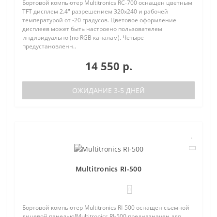
Бортовой компьютер Multitronics RC-700 оснащен цветным
TFT дисплем 2.4" разрешением 320х240 и рабочей
температурой от -20 градусов. Цветовое оформление
дисплеев может быть настроено пользователем
индивидуально (по RGB каналам). Четыре
предустановленн..
14 550 р.
ОЖИДАНИЕ 3-5 ДНЕЙ
Multitronics RI-500
0
Бортовой компьютер Multitronics RI-500 оснащен съемной
лицевой панелью!Multitronics RI-500 предназначен для