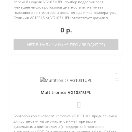
версией модели VG1031UPL, прибор поддерживает
меньшее число протоколов диагностики, не имеет
голосового синтезатора и внешнего датчика температуры.
Отличия VG1031S от VG1031UPL: отсутствует датчик в..
0 р.
НЕТ В НАЛИЧИИ (НЕ ПРОИЗВОДИТСЯ)
Multitronics VG1031UPL
0
Бортовой компьютер Multitronics VG1031UPL предназначен
для установки на иномарки с инжекторными и
дизельными двигателями (с поддержкой протокола
диагностики OBD-2) и отечественные автомобили. Работа