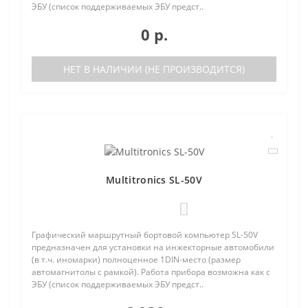
ЭБУ (список поддерживаемых ЭБУ предст..
0 р.
НЕТ В НАЛИЧИИ (НЕ ПРОИЗВОДИТСЯ)
Multitronics SL-50V
0
Графический маршрутный бортовой компьютер SL-50V
предназначен для установки на инжекторные автомобили
(в т.ч. иномарки) полноценное 1DIN-место (размер
автомагнитолы с рамкой). Работа прибора возможна как с
ЭБУ (список поддерживаемых ЭБУ предст..