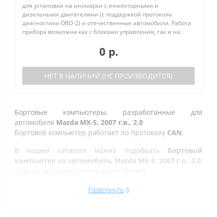
для установки на иномарки с инжекторными и
дизельными двигателями (с поддержкой протокола
диагностики OBD-2) и отечественные автомобили. Работа
прибора возможна как с блоками управления, так и на..
0 р.
НЕТ В НАЛИЧИИ (НЕ ПРОИЗВОДИТСЯ)
Бортовые компьютеры, разработанные для
автомобиля
Mazda МХ-5, 2007 г.в., 2.0
Бортовой компьютер работает по протоколу
CAN
.
В нашем каталоге можно подобрать
бортовой
компьютер на автомобиль Mazda МХ-5, 2007 г.в., 2.0
,
а так же на другие марки автомобилей.
Все рано или поздно в Златоусте сталкиваются с
Развернуть
проблемой по диагностике кодов ошибок автомобиля,
которую делают в сервисе. Но не каждый хочет