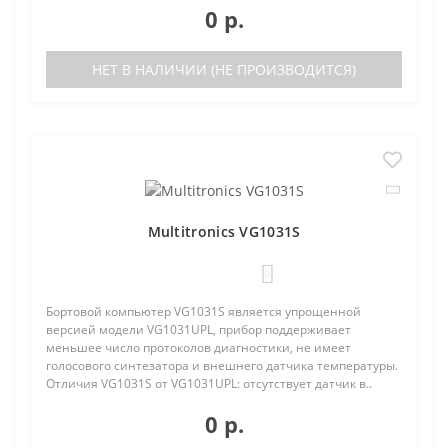
0 р.
НЕТ В НАЛИЧИИ (НЕ ПРОИЗВОДИТСЯ)
Multitronics VG1031S
0
Бортовой компьютер VG1031S является упрощенной
версией модели VG1031UPL, прибор поддерживает
меньшее число протоколов диагностики, не имеет
голосового синтезатора и внешнего датчика температуры.
Отличия VG1031S от VG1031UPL: отсутствует датчик в..
0 р.