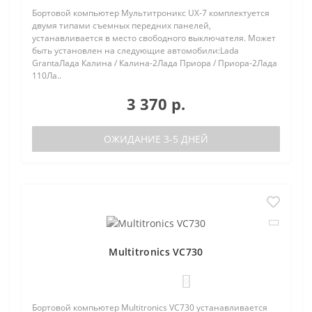
Бортовой компьютер Мультитроникс UX-7 комплектуется
двумя типами съемных передних панелей,
устанавливается в место свободного выключателя. Может
быть установлен на следующие автомобили:Lada
GrantaЛада Калина / Калина-2Лада Приора / Приора-2Лада
110Ла..
3 370 р.
ОЖИДАНИЕ 3-5 ДНЕЙ
Multitronics VC730
0
Бортовой компьютер Multitronics VC730 устанавливается