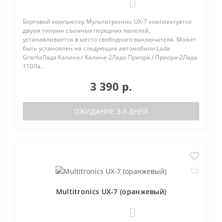
1
Бортовой компьютер Мультитроникс UX-7 комплектуется
двумя типами съемных передних панелей,
устанавливается в место свободного выключателя. Может
быть установлен на следующие автомобили:Lada
GrantaЛада Калина / Калина-2Лада Приора / Приора-2Лада
110Ла..
3 390 р.
ОЖИДАНИЕ 3-5 ДНЕЙ
Multitronics UX-7 (оранжевый)
0