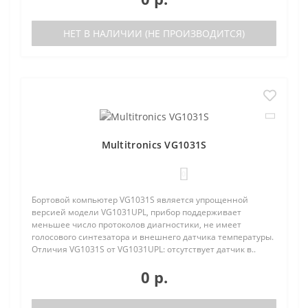
НЕТ В НАЛИЧИИ (НЕ ПРОИЗВОДИТСЯ)
Multitronics VG1031S
0
Бортовой компьютер VG1031S является упрощенной
версией модели VG1031UPL, прибор поддерживает
меньшее число протоколов диагностики, не имеет
голосового синтезатора и внешнего датчика температуры.
Отличия VG1031S от VG1031UPL: отсутствует датчик в..
0 р.