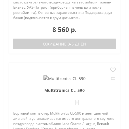
место центрального воздуховода на автомобили Газель-
Бизнес, УАЗ-Патриот (приборная панель до и после
рестайлинга). Основные характеристики Поддержка двух
баков (подключается к двум датчикам..
8 560 р.
ОЖИДАНИЕ 3-5 ДНЕЙ
Multitronics CL-590
0
Бортовой компьютер Multitronics CL-590 имеет цветной
дисплей и устанавливается вместо центрального круглого
воздуховода в автомобилях Lada Granta / Largus, Renault
Logan / Sandero / Duster, Nissan Almera, на место