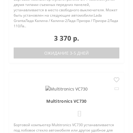
двумя типами съемных передних панелей,
устанавливается в место свободного выключателя. Может
быть установлен на следующие автомобили:Lada
GrantaЛада Калина / Калина-2Лада Приора / Приора-2Лада
110Ла..
3 370 р.
ОЖИДАНИЕ 3-5 ДНЕЙ
Multitronics VC730
0
Бортовой компьютер Multitronics VC730 устанавливается
под лобовое стекло автомобиля или другое удобное для