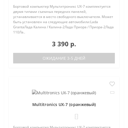
Бортовой компьютер Мультитроникс UX-7 комплектуется
двумя типами съемных передних панелей,
устанавливается в место свободного выключателя. Может
быть установлен на следующие автомобили:Lada
GrantaЛада Калина / Калина-2Лада Приора / Приора-2Лада
110Ла..
3 390 р.
ОЖИДАНИЕ 3-5 ДНЕЙ
Multitronics UX-7 (оранжевый)
0
Бортовой компьютер Мультитроникс UX-7 комплектуется