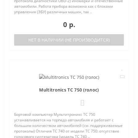
протокола диагностики OBD-2) иномарки и отечественные
автомобили. Работа прибора возможна как с блоками
управления (ЭБУ) различных машин, так ..
0 р.
НЕТ В НАЛИЧИИ (НЕ ПРОИЗВОДИТСЯ)
Multitronics TC 750 (голос)
0
Бортовой компьютер Мультитроникс TC 750
устанавливается на торпедо автомобиля и работает с
большим количеством автомобилей (см. поддерживаемые
протоколы) Отличия TC 740 от модели TC 750: отсутствие
голосового синтезатора (модель TC 740 ..