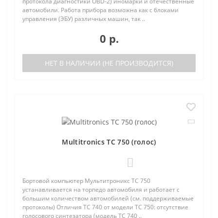
протокола диагностики OBD-2) иномарки и отечественные
автомобили. Работа прибора возможна как с блоками
управления (ЭБУ) различных машин, так ..
0 р.
НЕТ В НАЛИЧИИ (НЕ ПРОИЗВОДИТСЯ)
Multitronics TC 750 (голос)
0
Бортовой компьютер Мультитроникс TC 750
устанавливается на торпедо автомобиля и работает с
большим количеством автомобилей (см. поддерживаемые
протоколы) Отличия TC 740 от модели TC 750: отсутствие
голосового синтезатора (модель TC 740 ..