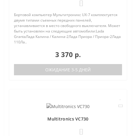
0
Бортовой компьютер Мультитроникс UX-7 комплектуется
двумя типами съемных передних панелей,
устанавливается в место свободного выключателя. Может
быть установлен на следующие автомобили:Lada
GrantaЛада Калина / Калина-2Лада Приора / Приора-2Лада
110Ла..
3 370 р.
ОЖИДАНИЕ 3-5 ДНЕЙ
Multitronics VC730
0