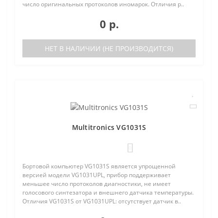
число оригинальных протоколов иномарок. Отличия р..
0 р.
НЕТ В НАЛИЧИИ (НЕ ПРОИЗВОДИТСЯ)
Multitronics VG1031S
0
Бортовой компьютер VG1031S является упрощенной
версией модели VG1031UPL, прибор поддерживает
меньшее число протоколов диагностики, не имеет
голосового синтезатора и внешнего датчика температуры.
Отличия VG1031S от VG1031UPL: отсутствует датчик в..