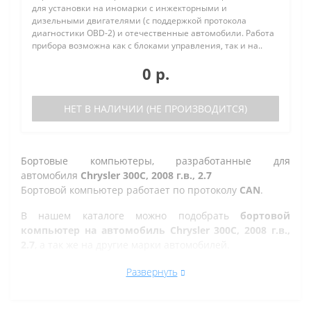
для установки на иномарки с инжекторными и
дизельными двигателями (с поддержкой протокола
диагностики OBD-2) и отечественные автомобили. Работа
прибора возможна как с блоками управления, так и на..
0 р.
НЕТ В НАЛИЧИИ (НЕ ПРОИЗВОДИТСЯ)
Бортовые компьютеры, разработанные для
автомобиля
Chrysler 300C, 2008 г.в., 2.7
Бортовой компьютер работает по протоколу
CAN
.
В нашем каталоге можно подобрать
бортовой
компьютер на автомобиль Chrysler 300C, 2008 г.в.,
2.7
, а так же на другие марки автомобилей.
Все рано или поздно в Златоусте сталкиваются с
Развернуть
проблемой по диагностике кодов ошибок автомобиля,
которую делают в сервисе. Но не каждый хочет