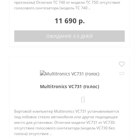
протоколы) Отличия TC 740 от модели TC 750: отсутствие
голосового синтезатора (модель TC 740 ..
11 690 р.
ОЖИДАНИЕ 3-5 ДНЕЙ
Multitronics VC731 (голос)
0
Бортовой компьютер Multitronics VC731 устанавливается
под лобовое стекло автомобиля или другое подходящее
место для установки. Отличия модели VC731 от VC730:
отсутствие голосового синтезатора (модель VC730 без
голоса) отсутствие ..