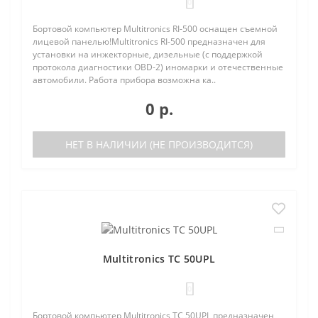
0
Бортовой компьютер Multitronics RI-500 оснащен съемной
лицевой панелью!Multitronics RI-500 предназначен для
установки на инжекторные, дизельные (с поддержкой
протокола диагностики OBD-2) иномарки и отечественные
автомобили. Работа прибора возможна ка..
0 р.
НЕТ В НАЛИЧИИ (НЕ ПРОИЗВОДИТСЯ)
Multitronics TC 50UPL
0
Бортовой компьютер Multitronics TC 50UPL предназначен