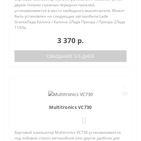
двумя типами съемных передних панелей,
устанавливается в место свободного выключателя. Может
быть установлен на следующие автомобили:Lada
GrantaЛада Калина / Калина-2Лада Приора / Приора-2Лада
110Ла..
3 370 р.
ОЖИДАНИЕ 3-5 ДНЕЙ
Multitronics VC730
0
Бортовой компьютер Multitronics VC730 устанавливается
под лобовое стекло автомобиля или другое удобное для