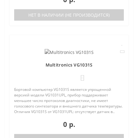
НЕТ В НАЛИЧИИ (НЕ ПРОИЗВОДИТСЯ)
Multitronics VG1031S
0
Бортовой компьютер VG1031S является упрощенной
версией модели VG1031UPL, прибор поддерживает
меньшее число протоколов диагностики, не имеет
голосового синтезатора и внешнего датчика температуры.
Отличия VG1031S от VG1031UPL: отсутствует датчик в..
0 р.