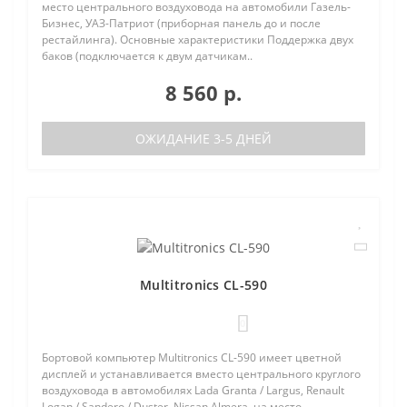
место центрального воздуховода на автомобили Газель-
Бизнес, УАЗ-Патриот (приборная панель до и после
рестайлинга). Основные характеристики Поддержка двух
баков (подключается к двум датчикам..
8 560 р.
ОЖИДАНИЕ 3-5 ДНЕЙ
Multitronics CL-590
0
Бортовой компьютер Multitronics CL-590 имеет цветной
дисплей и устанавливается вместо центрального круглого
воздуховода в автомобилях Lada Granta / Largus, Renault
Logan / Sandero / Duster, Nissan Almera, на место