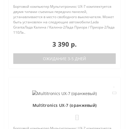
Бортовой компьютер Мультитроникс UX-7 комплектуется
двумя типами съемных передних панелей,
устанавливается в место свободного выключателя. Может
быть установлен на следующие автомобили:Lada
GrantaЛада Калина / Калина-2Лада Приора / Приора-2Лада
110Ла..
3 390 р.
ОЖИДАНИЕ 3-5 ДНЕЙ
Multitronics UX-7 (оранжевый)
0
Бортовой компьютер Мультитроникс UX-7 комплектуется