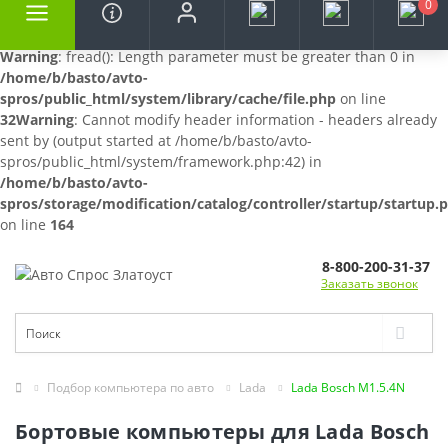
0
Warning
: fread(): Length parameter must be greater than 0 in
/home/b/basto/avto-
spros/public_html/system/library/cache/file.php
on line
32
Warning
: Cannot modify header information - headers already
sent by (output started at /home/b/basto/avto-
spros/public_html/system/framework.php:42) in
/home/b/basto/avto-
spros/storage/modification/catalog/controller/startup/startup.
on line
164
8-800-200-31-37
Заказать звонок
Подбор компьютера по авто
Lada
Lada Bosch M1.5.4N
Бортовые компьютеры для Lada Bosch