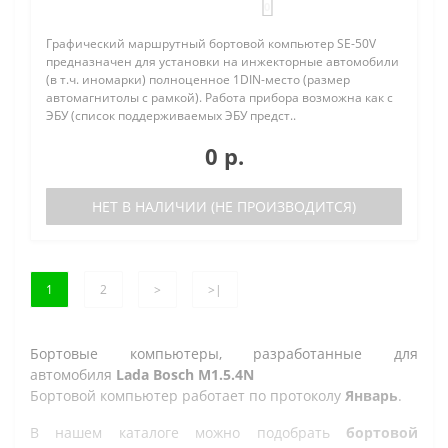
0
Графический маршрутный бортовой компьютер SE-50V
предназначен для установки на инжекторные автомобили
(в т.ч. иномарки) полноценное 1DIN-место (размер
автомагнитолы с рамкой). Работа прибора возможна как с
ЭБУ (список поддерживаемых ЭБУ предст..
0 р.
НЕТ В НАЛИЧИИ (НЕ ПРОИЗВОДИТСЯ)
1
2
>
>|
Бортовые компьютеры, разработанные для
автомобиля
Lada Bosch M1.5.4N
Бортовой компьютер работает по протоколу
Январь
.
В нашем каталоге можно подобрать
бортовой