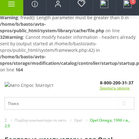
0
Warning
: fread(): Length parameter must be greater than 0 in
/home/b/basto/avto-
spros/public_html/system/library/cache/file.php
on line
32
Warning
: Cannot modify header information - headers already
sent by (output started at /home/b/basto/avto-
spros/public_html/system/framework.php:42) in
/home/b/basto/avto-
spros/storage/modification/catalog/controller/startup/startup.
on line
164
8-800-200-31-37
Заказать звонок
Подбор компьютера по авто
Opel
Opel Omega, 1996 г.в.,
2.0