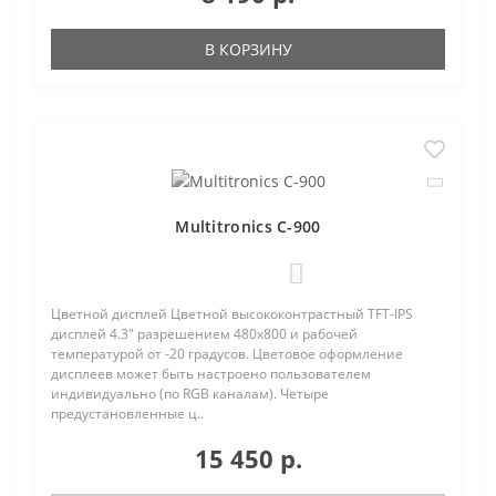
В КОРЗИНУ
Multitronics C-900
0
Цветной дисплей Цветной высококонтрастный TFT-IPS
дисплей 4.3" разрешением 480х800 и рабочей
температурой от -20 градусов. Цветовое оформление
дисплеев может быть настроено пользователем
индивидуально (по RGB каналам). Четыре
предустановленные ц..
15 450 р.