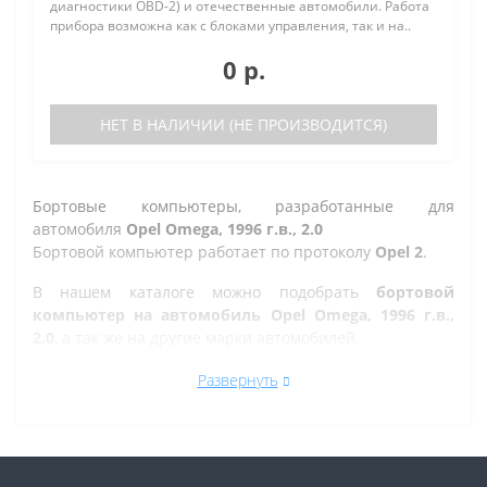
диагностики OBD-2) и отечественные автомобили. Работа
прибора возможна как с блоками управления, так и на..
0 р.
НЕТ В НАЛИЧИИ (НЕ ПРОИЗВОДИТСЯ)
Бортовые компьютеры, разработанные для
автомобиля
Opel Omega, 1996 г.в., 2.0
Бортовой компьютер работает по протоколу
Opel 2
.
В нашем каталоге можно подобрать
бортовой
компьютер на автомобиль Opel Omega, 1996 г.в.,
2.0
, а так же на другие марки автомобилей.
Все рано или поздно в Златоусте сталкиваются с
Развернуть
проблемой по диагностике кодов ошибок автомобиля,
которую делают в сервисе. Но не каждый хочет
оплачивать стоимость диагностики, ведь это
дорогостоящая процедура. При этом любой