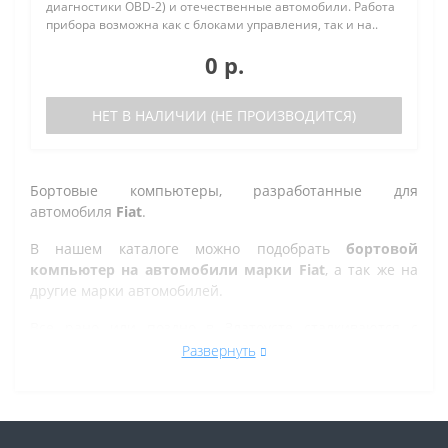
диагностики OBD-2) и отечественные автомобили. Работа
прибора возможна как с блоками управления, так и на..
0 р.
НЕТ В НАЛИЧИИ (НЕ ПРОИЗВОДИТСЯ)
Бортовые компьютеры, разработанные для
автомобиля
Fiat
.
В нашем каталоге можно подобрать
бортовой
компьютер на автомобили марки Fiat
, а так же на
другие марки автомобилей.
Все рано или поздно в Златоусте сталкиваются с
проблемой по диагностике кодов ошибок автомобиля,
Развернуть
которую делают в сервисе. Но не каждый хочет
оплачивать стоимость диагностики, ведь это
дорогостоящая процедура. При этом любой
автовладелец может позволить себе покупку бортового