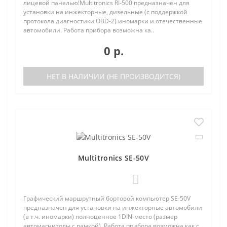
лицевой панелью!Multitronics RI-500 предназначен для
установки на инжекторные, дизельные (с поддержкой
протокола диагностики OBD-2) иномарки и отечественные
автомобили. Работа прибора возможна ка..
0 р.
НЕТ В НАЛИЧИИ (НЕ ПРОИЗВОДИТСЯ)
Multitronics SE-50V
0
Графический маршрутный бортовой компьютер SE-50V
предназначен для установки на инжекторные автомобили
(в т.ч. иномарки) полноценное 1DIN-место (размер
автомагнитолы с рамкой). Работа прибора возможна как с