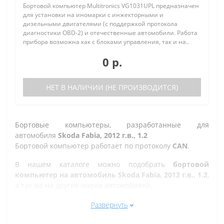
Бортовой компьютер Multitronics VG1031UPL предназначен
для установки на иномарки с инжекторными и
дизельными двигателями (с поддержкой протокола
диагностики OBD-2) и отечественные автомобили. Работа
прибора возможна как с блоками управления, так и на..
0 р.
НЕТ В НАЛИЧИИ (НЕ ПРОИЗВОДИТСЯ)
Бортовые компьютеры, разработанные для
автомобиля
Skoda Fabia, 2012 г.в., 1.2
Бортовой компьютер работает по протоколу
CAN
.
В нашем каталоге можно подобрать
бортовой
компьютер на автомобиль Skoda Fabia, 2012 г.в., 1.2
,
а так же на другие марки автомобилей.
Все рано или поздно в Златоусте сталкиваются с
Развернуть
проблемой по диагностике кодов ошибок автомобиля,