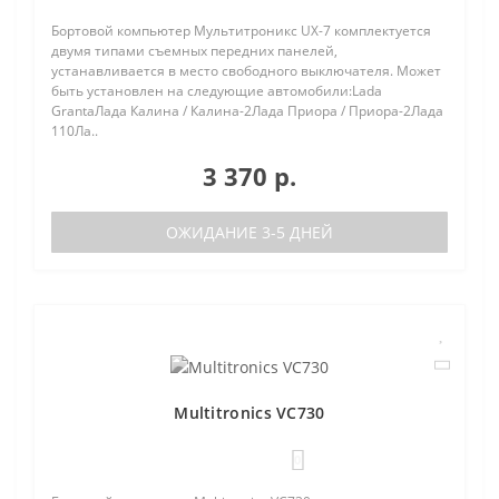
Бортовой компьютер Мультитроникс UX-7 комплектуется
двумя типами съемных передних панелей,
устанавливается в место свободного выключателя. Может
быть установлен на следующие автомобили:Lada
GrantaЛада Калина / Калина-2Лада Приора / Приора-2Лада
110Ла..
3 370 р.
ОЖИДАНИЕ 3-5 ДНЕЙ
Multitronics VC730
0