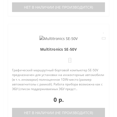
НЕТ В НАЛИЧИИ (НЕ ПРОИЗВОДИТСЯ)
Multitronics SE-50V
0
Графический маршрутный бортовой компьютер SE-50V
предназначен для установки на инжекторные автомобили
(в т.ч. иномарки) полноценное 1DIN-место (размер
автомагнитолы с рамкой). Работа прибора возможна как с
ЭБУ (список поддерживаемых ЭБУ предст..
0 р.
НЕТ В НАЛИЧИИ (НЕ ПРОИЗВОДИТСЯ)