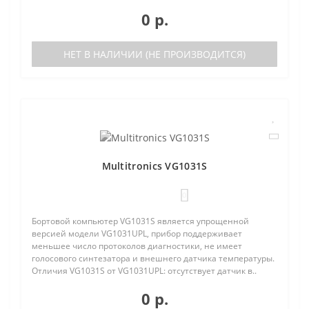
0 р.
НЕТ В НАЛИЧИИ (НЕ ПРОИЗВОДИТСЯ)
Multitronics VG1031S
0
Бортовой компьютер VG1031S является упрощенной
версией модели VG1031UPL, прибор поддерживает
меньшее число протоколов диагностики, не имеет
голосового синтезатора и внешнего датчика температуры.
Отличия VG1031S от VG1031UPL: отсутствует датчик в..
0 р.