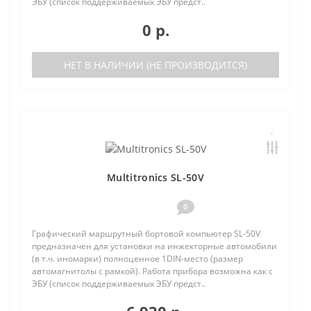
ЭБУ (список поддерживаемых ЭБУ предст..
0 р.
НЕТ В НАЛИЧИИ (НЕ ПРОИЗВОДИТСЯ)
Multitronics SL-50V
0
Графический маршрутный бортовой компьютер SL-50V
предназначен для установки на инжекторные автомобили
(в т.ч. иномарки) полноценное 1DIN-место (размер
автомагнитолы с рамкой). Работа прибора возможна как с
ЭБУ (список поддерживаемых ЭБУ предст..