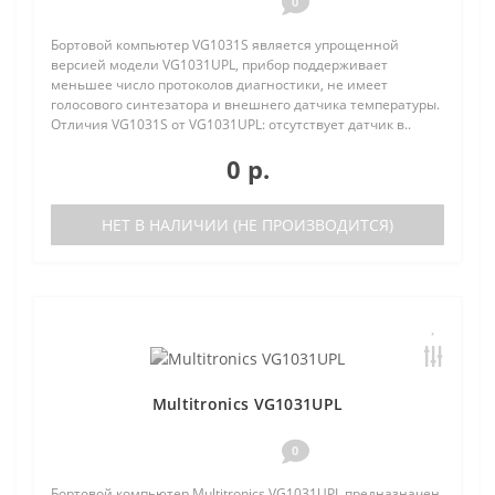
0
Бортовой компьютер VG1031S является упрощенной
версией модели VG1031UPL, прибор поддерживает
меньшее число протоколов диагностики, не имеет
голосового синтезатора и внешнего датчика температуры.
Отличия VG1031S от VG1031UPL: отсутствует датчик в..
0 р.
НЕТ В НАЛИЧИИ (НЕ ПРОИЗВОДИТСЯ)
Multitronics VG1031UPL
0
Бортовой компьютер Multitronics VG1031UPL предназначен