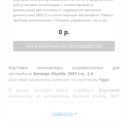
для установки на иномарки с инжекторными и
дизельными двигателями (с поддержкой протокола
диагностики OBD-2) и отечественные автомобили. Работа
прибора возможна как с блоками управления, так и на..
0 р.
НЕТ В НАЛИЧИИ (НЕ ПРОИЗВОДИТСЯ)
Бортовые компьютеры, разработанные для
автомобиля
Derways Shuttle, 2007 г.в., 2.4
Бортовой компьютер работает по протоколу
Tiggo
.
В нашем каталоге можно подобрать
бортовой
компьютер на автомобиль Derways Shuttle, 2007
г.в., 2.4
, а так же на другие марки автомобилей.
Все рано или поздно в Златоусте сталкиваются с
Развернуть
проблемой по диагностике кодов ошибок автомобиля,
которую делают в сервисе. Но не каждый хочет