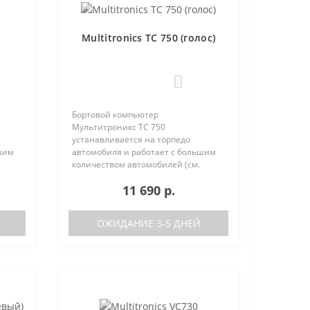
Multitronics TC 750 (голос)
0
Бортовой компьютер
Мультитроникс TC 750
устанавливается на торпедо
шим
автомобиля и работает с большим
количеством автомобилей (см.
поддерживаемые протоколы)
11 690 р.
50:
Отличия TC 740 от модели TC 750:
тора
отсутствие голосового синтезатора
(модель TC 740 ..
ОЖИДАНИЕ 3-5 ДНЕЙ