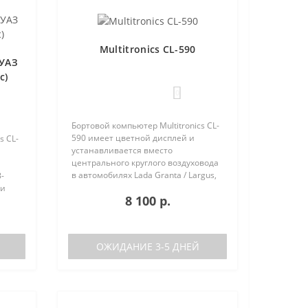
Multitronics CL-590
 УАЗ
с)
0
Бортовой компьютер Multitronics CL-
590 имеет цветной дисплей и
s CL-
устанавливается вместо
центрального круглого воздуховода
в автомобилях Lada Granta / Largus,
-
Renault Logan / Sandero / Duster,
 и
8 100 р.
Nissan Almera, на место
центральной вставки панели
х
приборов..
ОЖИДАНИЕ 3-5 ДНЕЙ