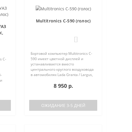
Multitronics C-590 (голос)
УАЗ
с,
1
Бортовой компьютер Multitronics C-
590 имеет цветной дисплей и
s C-
устанавливается вместо
центрального круглого воздуховода
в автомобилях Lada Granta / Largus,
-
Renault Logan / Sandero / Duster,
 и
8 950 р.
Nissan Almera, на место
центральной вставки панели
приборов ..
аков
ОЖИДАНИЕ 3-5 ДНЕЙ