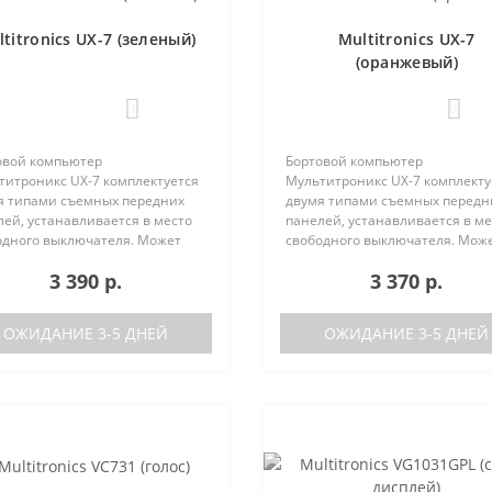
titronics UX-7 (зеленый)
Multitronics UX-7
(оранжевый)
1
0
овой компьютер
Бортовой компьютер
титроникс UX-7 комплектуется
Мультитроникс UX-7 комплекту
я типами съемных передних
двумя типами съемных передн
ей, устанавливается в место
панелей, устанавливается в ме
одного выключателя. Может
свободного выключателя. Мож
 установлен на следующие
быть установлен на следующи
3 390 р.
3 370 р.
мобили:Lada GrantaЛада
автомобили:Lada GrantaЛада
а / Калина-2Лада Приора /
Калина / Калина-2Лада Приора 
а-2Лада 110Ла..
Приора-2Лада 110Ла..
ОЖИДАНИЕ 3-5 ДНЕЙ
ОЖИДАНИЕ 3-5 ДНЕЙ