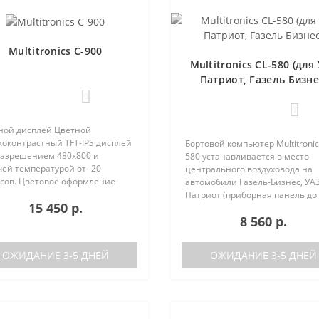
Multitronics C-900
Multitronics CL-580 (для
Патриот, Газель Бизне
0
0
ной дисплей Цветной
коконтрастный TFT-IPS дисплей
Бортовой компьютер Multitronic
 разрешением 480х800 и
580 устанавливается в место
ей температурой от -20
центрального воздуховода на
усов. Цветовое оформление
автомобили Газель-Бизнес, УАЗ
леев может быть настроено
Патриот (приборная панель до
15 450 р.
зователем индивидуально (по
после рестайлинга). Основные
8 560 р.
каналам). Четыре
характеристики Поддержка дву
установленные ц..
баков (подключается к двум
датчикам..
ОЖИДАНИЕ 3-5 ДНЕЙ
ОЖИДАНИЕ 3-5 ДНЕЙ