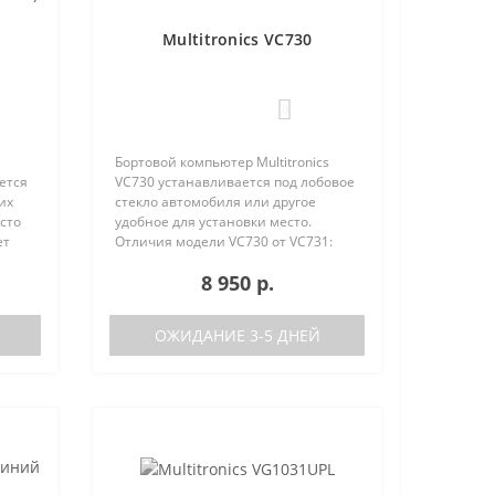
Multitronics VC730
0
Бортовой компьютер Multitronics
ется
VC730 устанавливается под лобовое
их
стекло автомобиля или другое
сто
удобное для установки место.
ет
Отличия модели VC730 от VC731:
е
отсутствие голосового синтезатора
8 950 р.
(модель VC731 с голосом)
/
поддерживаемые протоколы диаг..
ОЖИДАНИЕ 3-5 ДНЕЙ