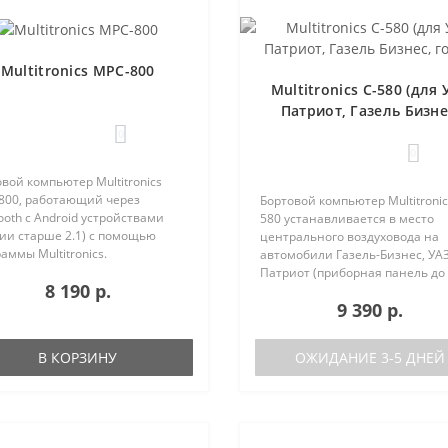
Multitronics MPC-800
Multitronics C-580 (для 
Патриот, Газель Бизне
голос)
0
0
вой компьютер Multitronics
800, работающий через
Бортовой компьютер Multitronic
ooth с Android устройствами
580 устанавливается в место
ии старше 2.1) с помощью
центрального воздуховода на
аммы Multitronics.
автомобили Газель-Бизнес, УАЗ
ущества Multitronics MPC-800
Патриот (приборная панель до
8 190 р.
равнению с диагностическими
после рестайлинга). Основные
9 390 р.
терами: Автономная работа..
характеристики Голосовое
оповещение Поддержка двух б
(подключ..
В КОРЗИНУ
ОЖИДАНИЕ 3-5 ДНЕЙ