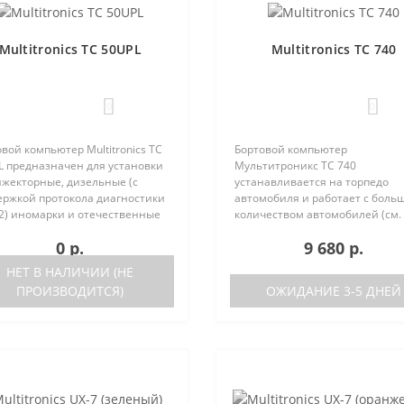
Multitronics TC 50UPL
Multitronics TC 740
0
0
вой компьютер Multitronics TC
Бортовой компьютер
L предназначен для установки
Мультитроникс TC 740
нжекторные, дизельные (с
устанавливается на торпедо
ержкой протокола диагностики
автомобиля и работает с боль
2) иномарки и отечественные
количеством автомобилей (см.
мобили. Работа прибора
поддерживаемые протоколы)
0 р.
9 680 р.
ожна как с блоками управления
Отличия TC 740 от модели TC 7
 различных машин, так ..
отсутствие голосового синтеза
НЕТ В НАЛИЧИИ (НЕ
(модель TC 750 с го..
ПРОИЗВОДИТСЯ)
ОЖИДАНИЕ 3-5 ДНЕЙ