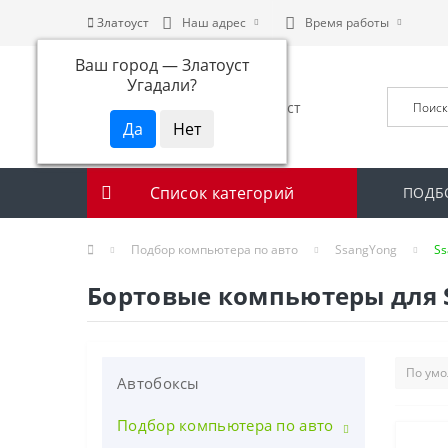
Златоуст
Наш адрес
Время работы
Ваш город —
Златоуст
Угадали?
Список категорий
ПОДБ
Подбор компьютера по авто
SsangYong
Ss
Бортовые компьютеры для Ss
Автобоксы
Подбор компьютера по авто