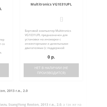
Multitronics VG1031UPL
PL
0
Бортовой компьютер Multitronics
VG1031UPL предназначен для
установки на иномарки с
тер
инжекторными и дизельными
т со
двигателями (с поддержкой
протокола диагностики OBD-2) и
м.
0 р.
отечественные автомобили. Работа
прибора возможна как с блоками
ьшое
управления, так и на..
ов
НЕТ В НАЛИЧИИ (НЕ
ПРОИЗВОДИТСЯ)
n, 2013 г.в., 2.0
ь SsangYong Rexton, 2013 г.в., 2.0
, а так же на