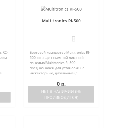
Multitronics RI-500
0
s RC-
Бортовой компьютер Multitronics RI-
плем
500 оснащен съемной лицевой
панелью!Multitronics RI-500
предназначен для установки на
е
инжекторные, дизельные (с
но
поддержкой протокола диагностики
0 р.
 (по
OBD-2) иномарки и отечественные
автомобили. Работа прибора
НЕТ В НАЛИЧИИ (НЕ
возможна ка..
ПРОИЗВОДИТСЯ)