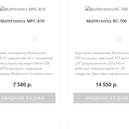
Multitronics MPC-810
Multitronics RC-700
0
0
вой компьютер Multitronics
Бортовой компьютер Multitronic
810, подключается к головному
700 оснащен цветным TFT дис
id устройству через Mini-USB
2.4" разрешением 320х240 и
-OTG) разъем с помощью
рабочей температурой от -20
аммы Multitronics (совместим с
градусов. Цветовое оформлени
id 6.0 и выше). Преимущества
дисплеев может быть настрое
7 580 р.
14 550 р.
tronics MPC-810 по сравнению с
пользователем индивидуально
остически..
RGB каналам). Четыре
предустановленн..
ОЖИДАНИЕ 3-5 ДНЕЙ
ОЖИДАНИЕ 3-5 ДНЕЙ