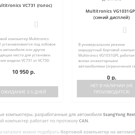
ltitronics VC731 (голос)
Multitronics VG1031G
(синий дисплей)
0
0
вой компьютер Multitronics
1 устанавливается под лобовое
В универсальном режиме
о автомобиля или другое
маршрутный бортовой компью
одящее место для установки.
Multitronics VG1031GPL работае
чия модели VC731 от VC730:
всеми инжекторными
ствие голосового синтезатора
автомобилями (ограничения с
10 950 р.
ль VC730 без голоса)
ниже). Маршрутный бортовой
0 р.
ствие ..
компьютер поддерживает бол
число оригинальных протокол
НЕТ В НАЛИЧИИ (НЕ
иномарок. Отличия р..
ОЖИДАНИЕ 3-5 ДНЕЙ
ПРОИЗВОДИТСЯ)
ые компьютеры, разработанные для автомобиля
SsangYong Rexto
ой компьютер работает по протоколу
CAN
.
м каталоге можно подобрать
бортовой компьютер на автомобил