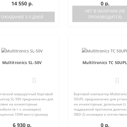
14 550 р.
0 р.
зователем индивидуально (по
OBD-2) иномарки и отечестве
каналам). Четыре
автомобили. Работа прибора
НЕТ В НАЛИЧИИ (НЕ
установленн..
возможна ка..
ОЖИДАНИЕ 3-5 ДНЕЙ
ПРОИЗВОДИТСЯ)
Multitronics SL-50V
Multitronics TC 50UP
0
0
ический маршрутный бортовой
Бортовой компьютер Multitronic
ьютер SL-50V предназначен для
50UPL предназначен для устан
новки на инжекторные
на инжекторные, дизельные (с
обили (в т.ч. иномарки)
поддержкой протокола диагно
оценное 1DIN-место (размер
OBD-2) иномарки и отечестве
агнитолы с рамкой). Работа
автомобили. Работа прибора
6 930 р.
0 р.
ра возможна как с ЭБУ (список
возможна как с блоками управ