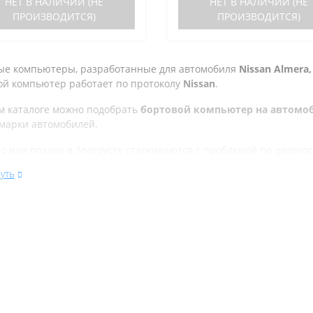
НЕТ В НАЛИЧИИ (НЕ
НЕТ В НАЛИЧИИ (НЕ
рок. Отличия р..
ПРОИЗВОДИТСЯ)
ПРОИЗВОДИТСЯ)
ые компьютеры, разработанные для автомобиля
Nissan Almera, 
ой компьютер работает по протоколу
Nissan
.
м каталоге можно подобрать
бортовой компьютер на автомобиль
 марки автомобилей.
о или поздно в Златоусте сталкиваются с проблемой по диагно
се. Но не каждый хочет оплачивать стоимость диагностики, ве
уть
делец может позволить себе покупку бортового компьютера сто
ься с задачей диагностики кодов ошибок автомобиля. Это знач
я посещать сервисные центы и отдавать деньги за проверку и 
 сомневаетесь в совместимости бортового компьютера и автомо
т их совместимость. Напишите нам в чат на сайте или позвони
ли работать интересующая вас модель маршрутного компьютера
ли вы находитесь в городе Златоуст, то можете заказать компь
ь его в пункте самовывоза, отделении почты России или с дост