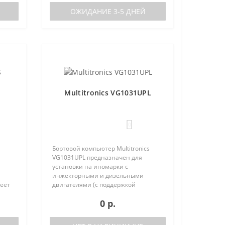
ОЖИДАНИЕ 3-5 ДНЕЙ
Multitronics VG1031UPL
0
Бортовой компьютер Multitronics
VG1031UPL предназначен для
установки на иномарки с
инжекторными и дизельными
меет
двигателями (с поддержкой
шнего
протокола диагностики OBD-2) и
0 р.
отечественные автомобили. Работа
вует
прибора возможна как с блоками
управления, так и на..