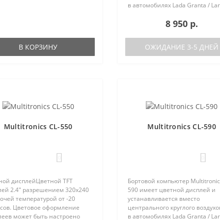
в автомобилях Lada Granta / Lar
Renault Logan / Sandero / Duster,
8 950 р.
Nissan Almera, на место
центральной вставки панели
приборов ..
В КОРЗИНУ
ОЖИДАНИЕ 3-5 ДНЕЙ
Multitronics CL-550
Multitronics CL-590
0
0
ной дисплейЦветной TFT
Бортовой компьютер Multitronic
лей 2.4" разрешением 320х240
590 имеет цветной дисплей и
очей температурой от -20
устанавливается вместо
усов. Цветовое оформление
центрального круглого воздух
леев может быть настроено
в автомобилях Lada Granta / Lar