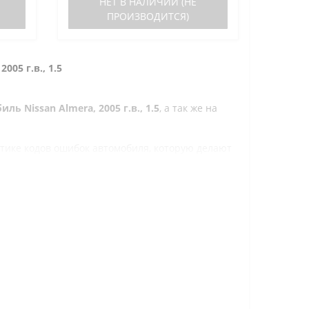
НЕТ В НАЛИЧИИ (НЕ
ПРОИЗВОДИТСЯ)
2005 г.в., 1.5
 Nissan Almera, 2005 г.в., 1.5
, а так же на
стике кодов ошибок автомобиля, которую делают
дь это дорогостоящая процедура. При этом любой
имостью от 6 930 р., который отлично
ит, что для диагностики автомобиля больше не
сброс ошибок.
биля Nissan, то можете наш консультант
те по телефону 8-800-200-31-37 и мы подскажем
 с автомобилем.
ютер из каталога и через несколько дней
авкой до квартиры.