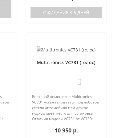
отсутствие голосового синтезатора
(модель TC 750 с го..
ОЖИДАНИЕ 3-5 ДНЕЙ
Multitronics VC731 (голос)
0
s
Бортовой компьютер Multitronics
бовое
VC731 устанавливается под лобовое
стекло автомобиля или другое
подходящее место для установки.
1:
Отличия модели VC731 от VC730:
тора
отсутствие голосового синтезатора
10 950 р.
(модель VC730 без голоса)
г..
отсутствие ..