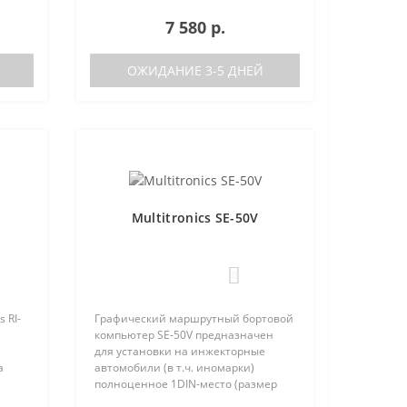
Android 6.0 и выше). Преимущества
7 580 р.
Multitronics MPC-810 по сравнению с
диагностически..
ОЖИДАНИЕ 3-5 ДНЕЙ
Multitronics SE-50V
0
 RI-
Графический маршрутный бортовой
й
компьютер SE-50V предназначен
для установки на инжекторные
а
автомобили (в т.ч. иномарки)
полноценное 1DIN-место (размер
стики
автомагнитолы с рамкой). Работа