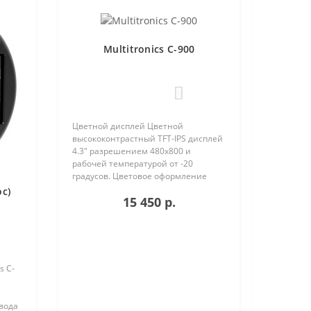
Multitronics C-900
0
Цветной дисплей Цветной
высококонтрастный TFT-IPS дисплей
4.3" разрешением 480х800 и
рабочей температурой от -20
градусов. Цветовое оформление
дисплеев может быть настроено
ос)
15 450 р.
пользователем индивидуально (по
RGB каналам). Четыре
предустановленные ц..
s C-
овода