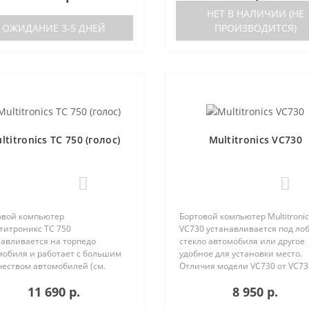
ерживаемых ЭБУ предст..
(ЭБУ) различных машин, так ..
НЕТ В НАЛИЧИИ (НЕ
ОЖИДАНИЕ 3-5 ДНЕЙ
ПРОИЗВОДИТСЯ)
ltitronics TC 750 (голос)
Multitronics VC730
0
0
овой компьютер
Бортовой компьютер Multitronic
титроникс TC 750
VC730 устанавливается под ло
навливается на торпедо
стекло автомобиля или другое
мобиля и работает с большим
удобное для установки место.
чеством автомобилей (см.
Отличия модели VC730 от VC73
ерживаемые протоколы)
отсутствие голосового синтеза
11 690 р.
8 950 р.
ия TC 740 от модели TC 750:
(модель VC731 с голосом)
ствие голосового синтезатора
поддерживаемые протоколы диа