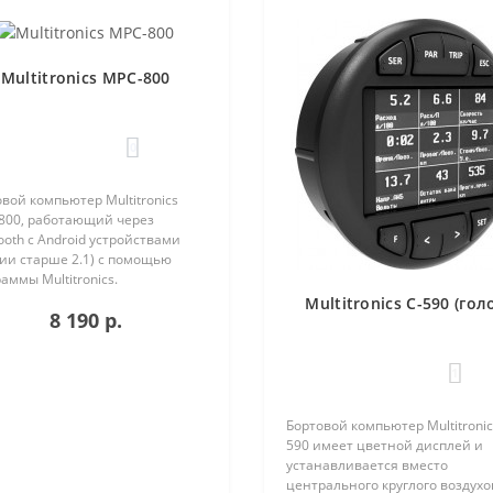
Multitronics MPC-800
0
вой компьютер Multitronics
800, работающий через
ooth с Android устройствами
ии старше 2.1) с помощью
аммы Multitronics.
ущества Multitronics MPC-800
Multitronics C-590 (гол
8 190 р.
равнению с диагностическими
терами: Автономная работа..
1
Бортовой компьютер Multitronic
590 имеет цветной дисплей и
устанавливается вместо
центрального круглого воздух