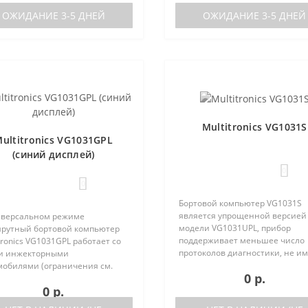
ль TC 740 ..
ОЖИДАНИЕ 3-5 ДНЕЙ
ОЖИДАНИЕ 3-5 ДНЕЙ
Multitronics VG1031S
ultitronics VG1031GPL
(синий дисплей)
0
0
Бортовой компьютер VG1031S
является упрощенной версией
иверсальном режиме
модели VG1031UPL, прибор
рутный бортовой компьютер
поддерживает меньшее число
tronics VG1031GPL работает со
протоколов диагностики, не и
и инжекторными
голосового синтезатора и вне
мобилями (ограничения см.
0 р.
датчика температуры. Отличия
). Маршрутный бортовой
0 р.
VG1031S от VG1031UPL: отсутст
ьютер поддерживает большое
датчик в..
о оригинальных протоколов