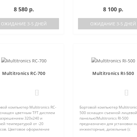
зователем индивидуально (по
Renault Logan / Sandero / Duster,
8 580 р.
8 100 р.
каналам). Четыре
Nissan Almera, на место
установленные цветовые
центральной вставки панели
 с быстрым пер..
приборов..
ОЖИДАНИЕ 3-5 ДНЕЙ
ОЖИДАНИЕ 3-5 ДНЕЙ
Multitronics RC-700
Multitronics RI-500
0
0
вой компьютер Multitronics RC-
Бортовой компьютер Multitronics
оснащен цветным TFT дисплем
500 оснащен съемной лицево
 разрешением 320х240 и
панелью!Multitronics RI-500
ей температурой от -20
предназначен для установки н
усов. Цветовое оформление
инжекторные, дизельные (с
леев может быть настроено
поддержкой протокола диагно