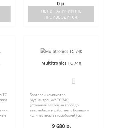
0 р.
нные
прибора возможна как с ЭБУ (список
поддерживаемых ЭБУ предст..
НЕТ В НАЛИЧИИ (НЕ
ПРОИЗВОДИТСЯ)
L
Multitronics TC 740
0
s TC
Бортовой компьютер
овки
Мультитроникс TC 740
устанавливается на торпедо
стики
автомобиля и работает с большим
нные
количеством автомобилей (см.
поддерживаемые протоколы)
9 680 р.
ления
Отличия TC 740 от модели TC 750: