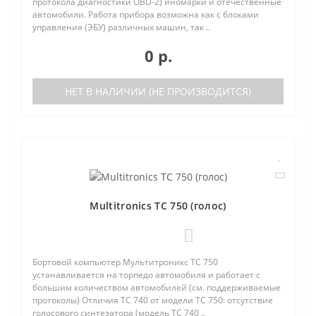
протокола диагностики OBD-2) иномарки и отечественные
автомобили. Работа прибора возможна как с блоками
управления (ЭБУ) различных машин, так ..
0 р.
НЕТ В НАЛИЧИИ (НЕ ПРОИЗВОДИТСЯ)
Multitronics TC 750 (голос)
0
Бортовой компьютер Мультитроникс TC 750
устанавливается на торпедо автомобиля и работает с
большим количеством автомобилей (см. поддерживаемые
протоколы) Отличия TC 740 от модели TC 750: отсутствие
голосового синтезатора (модель TC 740 ..