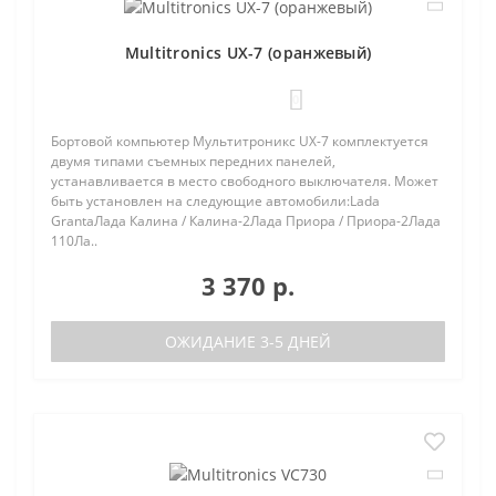
Multitronics UX-7 (оранжевый)
0
Бортовой компьютер Мультитроникс UX-7 комплектуется
двумя типами съемных передних панелей,
устанавливается в место свободного выключателя. Может
быть установлен на следующие автомобили:Lada
GrantaЛада Калина / Калина-2Лада Приора / Приора-2Лада
110Ла..
3 370 р.
ОЖИДАНИЕ 3-5 ДНЕЙ