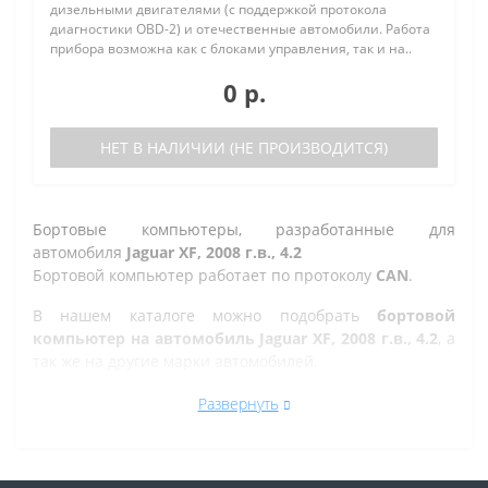
дизельными двигателями (с поддержкой протокола
диагностики OBD-2) и отечественные автомобили. Работа
прибора возможна как с блоками управления, так и на..
0 р.
НЕТ В НАЛИЧИИ (НЕ ПРОИЗВОДИТСЯ)
Бортовые компьютеры, разработанные для
автомобиля
Jaguar XF, 2008 г.в., 4.2
Бортовой компьютер работает по протоколу
CAN
.
В нашем каталоге можно подобрать
бортовой
компьютер на автомобиль Jaguar XF, 2008 г.в., 4.2
, а
так же на другие марки автомобилей.
Все рано или поздно в Златоусте сталкиваются с
Развернуть
проблемой по диагностике кодов ошибок автомобиля,
которую делают в сервисе. Но не каждый хочет
оплачивать стоимость диагностики, ведь это