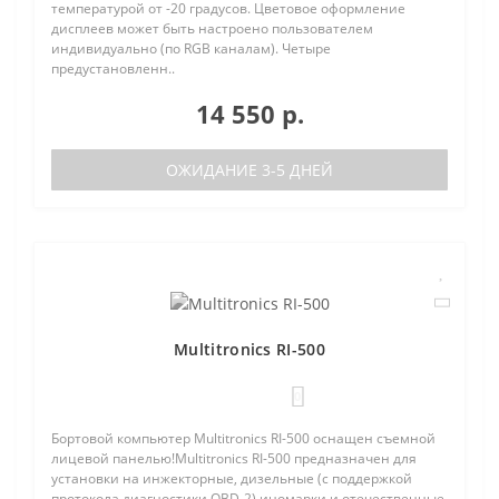
температурой от -20 градусов. Цветовое оформление
дисплеев может быть настроено пользователем
индивидуально (по RGB каналам). Четыре
предустановленн..
14 550 р.
ОЖИДАНИЕ 3-5 ДНЕЙ
Multitronics RI-500
0
Бортовой компьютер Multitronics RI-500 оснащен съемной
лицевой панелью!Multitronics RI-500 предназначен для
установки на инжекторные, дизельные (с поддержкой
протокола диагностики OBD-2) иномарки и отечественные