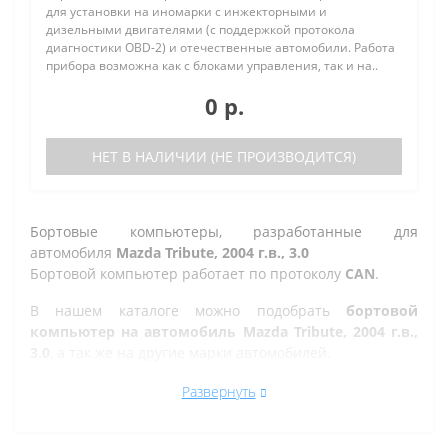
для установки на иномарки с инжекторными и
дизельными двигателями (с поддержкой протокола
диагностики OBD-2) и отечественные автомобили. Работа
прибора возможна как с блоками управления, так и на..
0 р.
НЕТ В НАЛИЧИИ (НЕ ПРОИЗВОДИТСЯ)
Бортовые компьютеры, разработанные для
автомобиля
Mazda Tribute, 2004 г.в., 3.0
Бортовой компьютер работает по протоколу
CAN
.
В нашем каталоге можно подобрать
бортовой
компьютер на автомобиль Mazda Tribute, 2004 г.в.,
3.0
, а так же на другие марки автомобилей.
Все рано или поздно в Златоусте сталкиваются с
Развернуть
проблемой по диагностике кодов ошибок автомобиля,
которую делают в сервисе. Но не каждый хочет