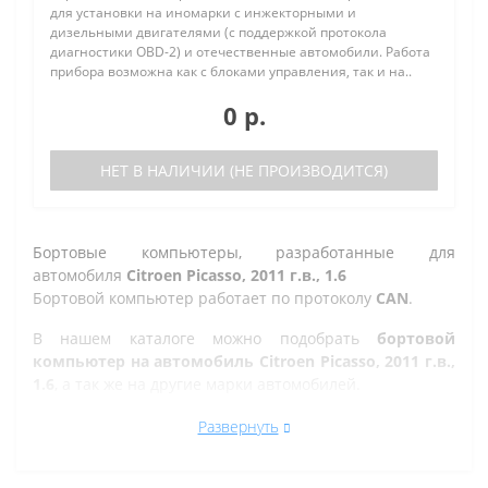
для установки на иномарки с инжекторными и
дизельными двигателями (с поддержкой протокола
диагностики OBD-2) и отечественные автомобили. Работа
прибора возможна как с блоками управления, так и на..
0 р.
НЕТ В НАЛИЧИИ (НЕ ПРОИЗВОДИТСЯ)
Бортовые компьютеры, разработанные для
автомобиля
Citroen Picasso, 2011 г.в., 1.6
Бортовой компьютер работает по протоколу
CAN
.
В нашем каталоге можно подобрать
бортовой
компьютер на автомобиль Citroen Picasso, 2011 г.в.,
1.6
, а так же на другие марки автомобилей.
Все рано или поздно в Златоусте сталкиваются с
Развернуть
проблемой по диагностике кодов ошибок автомобиля,
которую делают в сервисе. Но не каждый хочет