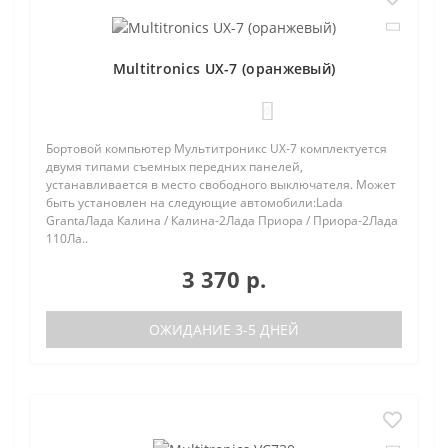
Multitronics UX-7 (оранжевый)
0
Бортовой компьютер Мультитроникс UX-7 комплектуется
двумя типами съемных передних панелей,
устанавливается в место свободного выключателя. Может
быть установлен на следующие автомобили:Lada
GrantaЛада Калина / Калина-2Лада Приора / Приора-2Лада
110Ла..
3 370 р.
ОЖИДАНИЕ 3-5 ДНЕЙ