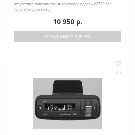
отсутствие голосового синтезатора (модель VC730 без
голоса) отсутствие ..
10 950 р.
ОЖИДАНИЕ 3-5 ДНЕЙ