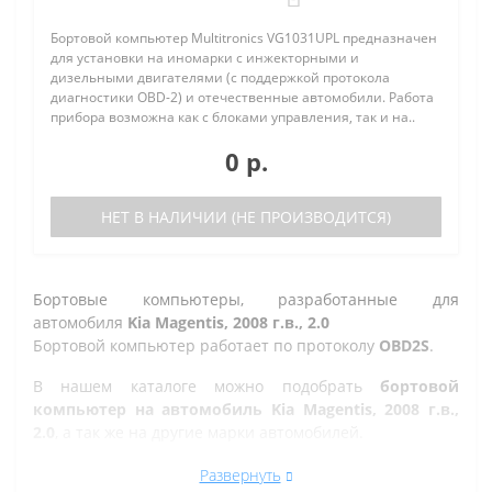
Бортовой компьютер Multitronics VG1031UPL предназначен
для установки на иномарки с инжекторными и
дизельными двигателями (с поддержкой протокола
диагностики OBD-2) и отечественные автомобили. Работа
прибора возможна как с блоками управления, так и на..
0 р.
НЕТ В НАЛИЧИИ (НЕ ПРОИЗВОДИТСЯ)
Бортовые компьютеры, разработанные для
автомобиля
Kia Magentis, 2008 г.в., 2.0
Бортовой компьютер работает по протоколу
OBD2S
.
В нашем каталоге можно подобрать
бортовой
компьютер на автомобиль Kia Magentis, 2008 г.в.,
2.0
, а так же на другие марки автомобилей.
Все рано или поздно в Златоусте сталкиваются с
Развернуть