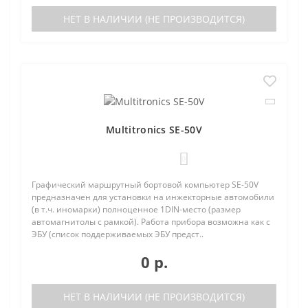
НЕТ В НАЛИЧИИ (НЕ ПРОИЗВОДИТСЯ)
Multitronics SE-50V
0
Графический маршрутный бортовой компьютер SE-50V
предназначен для установки на инжекторные автомобили
(в т.ч. иномарки) полноценное 1DIN-место (размер
автомагнитолы с рамкой). Работа прибора возможна как с
ЭБУ (список поддерживаемых ЭБУ предст..
0 р.
НЕТ В НАЛИЧИИ (НЕ ПРОИЗВОДИТСЯ)