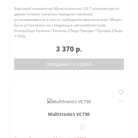
Бортовой компьютер Мультитроникс UX-7 комплектуется
двумя типами съемных передних панелей,
устанавливается в место свободного выключателя. Может
быть установлен на следующие автомобили:Lada
GrantaЛада Калина / Калина-2Лада Приора / Приора-2Лада
110Ла..
3 370 р.
ОЖИДАНИЕ 3-5 ДНЕЙ
Multitronics VC730
0