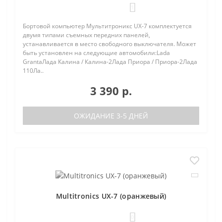
1
Бортовой компьютер Мультитроникс UX-7 комплектуется
двумя типами съемных передних панелей,
устанавливается в место свободного выключателя. Может
быть установлен на следующие автомобили:Lada
GrantaЛада Калина / Калина-2Лада Приора / Приора-2Лада
110Ла..
3 390 р.
ОЖИДАНИЕ 3-5 ДНЕЙ
Multitronics UX-7 (оранжевый)
0