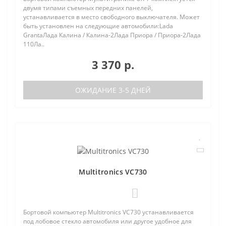
двумя типами съемных передних панелей,
устанавливается в место свободного выключателя. Может
быть установлен на следующие автомобили:Lada
GrantaЛада Калина / Калина-2Лада Приора / Приора-2Лада
110Ла..
3 370 р.
ОЖИДАНИЕ 3-5 ДНЕЙ
Multitronics VC730
0
Бортовой компьютер Multitronics VC730 устанавливается
под лобовое стекло автомобиля или другое удобное для