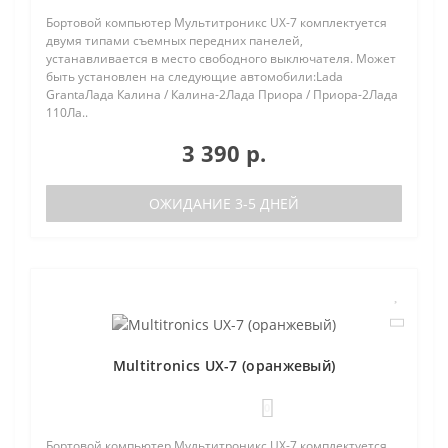
Бортовой компьютер Мультитроникс UX-7 комплектуется
двумя типами съемных передних панелей,
устанавливается в место свободного выключателя. Может
быть установлен на следующие автомобили:Lada
GrantaЛада Калина / Калина-2Лада Приора / Приора-2Лада
110Ла..
3 390 р.
ОЖИДАНИЕ 3-5 ДНЕЙ
Multitronics UX-7 (оранжевый)
0
Бортовой компьютер Мультитроникс UX-7 комплектуется