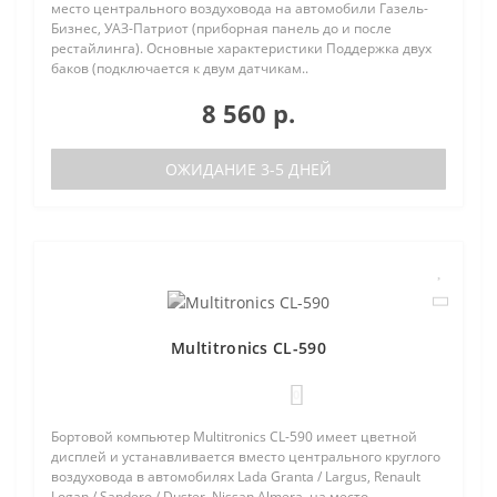
место центрального воздуховода на автомобили Газель-
Бизнес, УАЗ-Патриот (приборная панель до и после
рестайлинга). Основные характеристики Поддержка двух
баков (подключается к двум датчикам..
8 560 р.
ОЖИДАНИЕ 3-5 ДНЕЙ
Multitronics CL-590
0
Бортовой компьютер Multitronics CL-590 имеет цветной
дисплей и устанавливается вместо центрального круглого
воздуховода в автомобилях Lada Granta / Largus, Renault
Logan / Sandero / Duster, Nissan Almera, на место