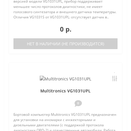
версией модели VG1031UPL, прибор поддерживает
меньшее число протоколов диагностики, не имеет
голосового синтезатора и внешнего датчика температуры.
Отличия VG1031S от VG1031UPL: отсутствует датчик в..
0 р.
НЕТ В НАЛИЧИИ (НЕ ПРОИЗВОДИТСЯ)
Multitronics VG1031UPL
0
Бортовой компьютер Multitronics VG1031UPL предназначен
для установки на иномарки с инжекторными и
дизельными двигателями (с поддержкой протокола
диагностики OBD-2) и отечественные автомобили. Работа