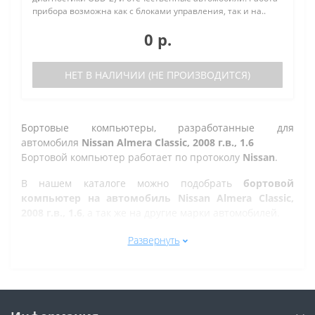
прибора возможна как с блоками управления, так и на..
0 р.
НЕТ В НАЛИЧИИ (НЕ ПРОИЗВОДИТСЯ)
Бортовые компьютеры, разработанные для
автомобиля
Nissan Almera Classic, 2008 г.в., 1.6
Бортовой компьютер работает по протоколу
Nissan
.
В нашем каталоге можно подобрать
бортовой
компьютер на автомобиль Nissan Almera Classic,
2008 г.в., 1.6
, а так же на другие марки автомобилей.
Все рано или поздно в Златоусте сталкиваются с
Развернуть
проблемой по диагностике кодов ошибок автомобиля,
которую делают в сервисе. Но не каждый хочет
оплачивать стоимость диагностики, ведь это
дорогостоящая процедура. При этом любой
автовладелец может позволить себе покупку бортового