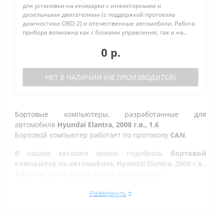
для установки на иномарки с инжекторными и
дизельными двигателями (с поддержкой протокола
диагностики OBD-2) и отечественные автомобили. Работа
прибора возможна как с блоками управления, так и на..
0 р.
НЕТ В НАЛИЧИИ (НЕ ПРОИЗВОДИТСЯ)
Бортовые компьютеры, разработанные для
автомобиля
Hyundai Elantra, 2008 г.в., 1.6
Бортовой компьютер работает по протоколу
CAN
.
В нашем каталоге можно подобрать
бортовой
компьютер на автомобиль Hyundai Elantra, 2008 г.в.,
1.6
, а так же на другие марки автомобилей.
Все рано или поздно в Златоусте сталкиваются с
Развернуть
проблемой по диагностике кодов ошибок автомобиля,
которую делают в сервисе. Но не каждый хочет