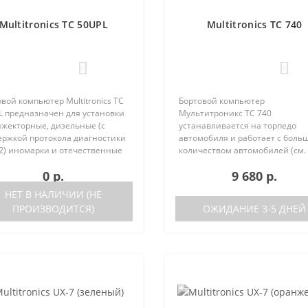
Multitronics TC 50UPL
Multitronics TC 740
0
0
вой компьютер Multitronics TC
Бортовой компьютер
L предназначен для установки
Мультитроникс TC 740
нжекторные, дизельные (с
устанавливается на торпедо
ержкой протокола диагностики
автомобиля и работает с боль
2) иномарки и отечественные
количеством автомобилей (см.
мобили. Работа прибора
поддерживаемые протоколы)
0 р.
9 680 р.
ожна как с блоками управления
Отличия TC 740 от модели TC 7
 различных машин, так ..
отсутствие голосового синтеза
НЕТ В НАЛИЧИИ (НЕ
(модель TC 750 с го..
ПРОИЗВОДИТСЯ)
ОЖИДАНИЕ 3-5 ДНЕЙ