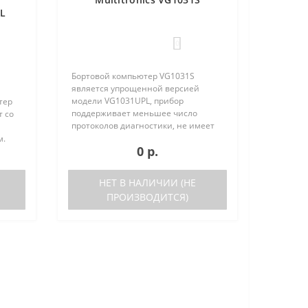
PL
0
Бортовой компьютер VG1031S
является упрощенной версией
модели VG1031UPL, прибор
тер
поддерживает меньшее число
т со
протоколов диагностики, не имеет
голосового синтезатора и внешнего
м.
0 р.
датчика температуры. Отличия
VG1031S от VG1031UPL: отсутствует
ьшое
датчик в..
ов
НЕТ В НАЛИЧИИ (НЕ
ПРОИЗВОДИТСЯ)