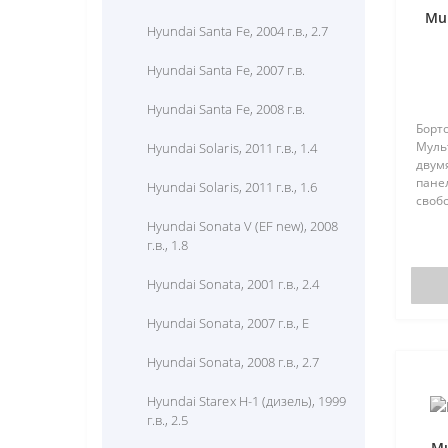
Mul
Hyundai Santa Fe, 2004 г.в., 2.7
Hyundai Santa Fe, 2007 г.в.
Hyundai Santa Fe, 2008 г.в.
Борт
Муль
Hyundai Solaris, 2011 г.в., 1.4
двум
панел
Hyundai Solaris, 2011 г.в., 1.6
своб
быть
Hyundai Sonata V (EF new), 2008
авто
г.в., 1.8
Калин
Приор
Hyundai Sonata, 2001 г.в., 2.4
Hyundai Sonata, 2007 г.в., E
Hyundai Sonata, 2008 г.в., 2.7
Hyundai Starex H-1 (дизель), 1999
г.в., 2.5
Mu