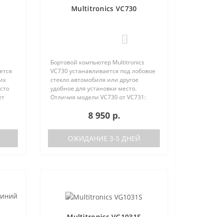
Multitronics VC730
0
Бортовой компьютер Multitronics
ется
VC730 устанавливается под лобовое
их
стекло автомобиля или другое
сто
удобное для установки место.
ет
Отличия модели VC730 от VC731:
е
отсутствие голосового синтезатора
8 950 р.
(модель VC731 с голосом)
/
поддерживаемые протоколы диаг..
ОЖИДАНИЕ 3-5 ДНЕЙ
Multitronics VG1031S