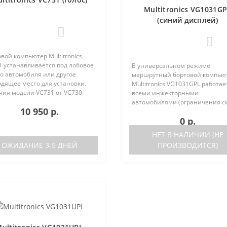
Multitronics VG1031G
(синий дисплей)
0
0
вой компьютер Multitronics
1 устанавливается под лобовое
В универсальном режиме
о автомобиля или другое
маршрутный бортовой компью
одящее место для установки.
Multitronics VG1031GPL работае
чия модели VC731 от VC730:
всеми инжекторными
ствие голосового синтезатора
автомобилями (ограничения с
10 950 р.
ль VC730 без голоса)
ниже). Маршрутный бортовой
0 р.
ствие ..
компьютер поддерживает бол
число оригинальных протокол
НЕТ В НАЛИЧИИ (НЕ
иномарок. Отличия р..
ОЖИДАНИЕ 3-5 ДНЕЙ
ПРОИЗВОДИТСЯ)