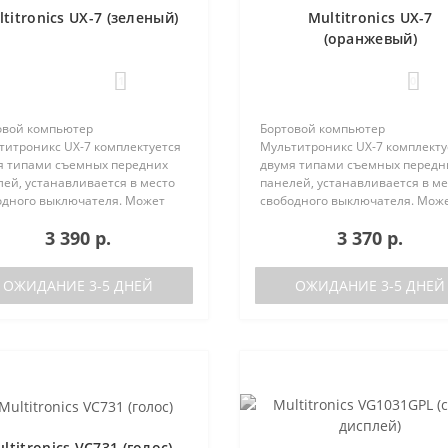
titronics UX-7 (зеленый)
Multitronics UX-7
(оранжевый)
1
0
овой компьютер
Бортовой компьютер
титроникс UX-7 комплектуется
Мультитроникс UX-7 комплекту
я типами съемных передних
двумя типами съемных передн
ей, устанавливается в место
панелей, устанавливается в ме
одного выключателя. Может
свободного выключателя. Мож
 установлен на следующие
быть установлен на следующи
3 390 р.
3 370 р.
мобили:Lada GrantaЛада
автомобили:Lada GrantaЛада
а / Калина-2Лада Приора /
Калина / Калина-2Лада Приора 
а-2Лада 110Ла..
Приора-2Лада 110Ла..
ОЖИДАНИЕ 3-5 ДНЕЙ
ОЖИДАНИЕ 3-5 ДНЕЙ
ltitronics VC731 (голос)