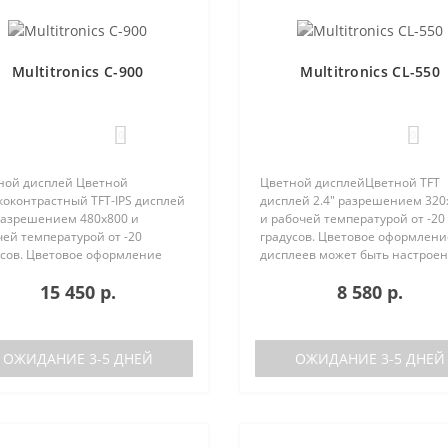
Multitronics C-900
Multitronics CL-550
0
0
ной дисплей Цветной
Цветной дисплейЦветной TFT
коконтрастный TFT-IPS дисплей
дисплей 2.4" разрешением 320
 разрешением 480х800 и
и рабочей температурой от -20
ей температурой от -20
градусов. Цветовое оформлени
усов. Цветовое оформление
дисплеев может быть настрое
леев может быть настроено
пользователем индивидуально
15 450 р.
8 580 р.
зователем индивидуально (по
RGB каналам). Четыре
каналам). Четыре
предустановленные цветовые
установленные ц..
схемы с быстрым пер..
ОЖИДАНИЕ 3-5 ДНЕЙ
ОЖИДАНИЕ 3-5 ДНЕЙ