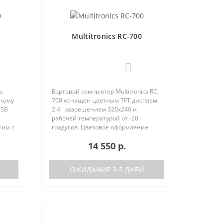
Multitronics RC-700
0
s
Бортовой компьютер Multitronics RC-
вному
700 оснащен цветным TFT дисплем
USB
2.4" разрешением 320х240 и
рабочей температурой от -20
тим с
градусов. Цветовое оформление
ства
дисплеев может быть настроено
14 550 р.
нию с
пользователем индивидуально (по
RGB каналам). Четыре
предустановленн..
ОЖИДАНИЕ 3-5 ДНЕЙ