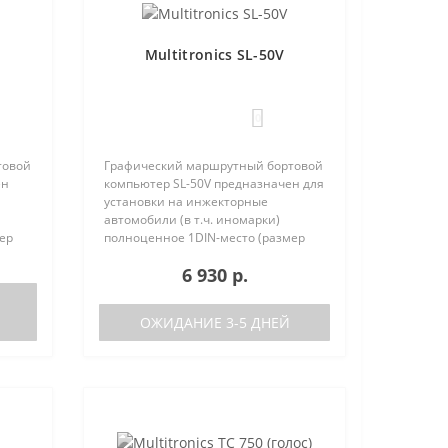
Multitronics SL-50V
0
товой
Графический маршрутный бортовой
ен
компьютер SL-50V предназначен для
установки на инжекторные
автомобили (в т.ч. иномарки)
ер
полноценное 1DIN-место (размер
та
автомагнитолы с рамкой). Работа
6 930 р.
писок
прибора возможна как с ЭБУ (список
поддерживаемых ЭБУ предст..
ОЖИДАНИЕ 3-5 ДНЕЙ