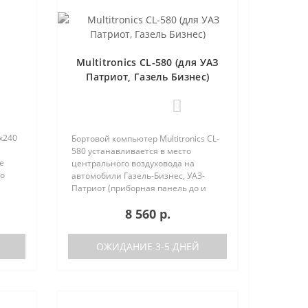
Multitronics CL-580 (для УАЗ
Патриот, Газель Бизнес)
0
х240
Бортовой компьютер Multitronics CL-
580 устанавливается в место
е
центрального воздуховода на
но
автомобили Газель-Бизнес, УАЗ-
 (по
Патриот (приборная панель до и
после рестайлинга). Основные
8 560 р.
характеристики Поддержка двух
баков (подключается к двум
датчикам..
ОЖИДАНИЕ 3-5 ДНЕЙ