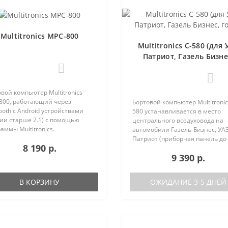
Multitronics MPC-800
Multitronics C-580 (для 
Патриот, Газель Бизне
голос)
0
0
вой компьютер Multitronics
800, работающий через
Бортовой компьютер Multitronic
ooth с Android устройствами
580 устанавливается в место
ии старше 2.1) с помощью
центрального воздуховода на
аммы Multitronics.
автомобили Газель-Бизнес, УАЗ
ущества Multitronics MPC-800
Патриот (приборная панель до
8 190 р.
равнению с диагностическими
после рестайлинга). Основные
9 390 р.
терами: Автономная работа..
характеристики Голосовое
оповещение Поддержка двух б
(подключ..
В КОРЗИНУ
ОЖИДАНИЕ 3-5 ДНЕЙ