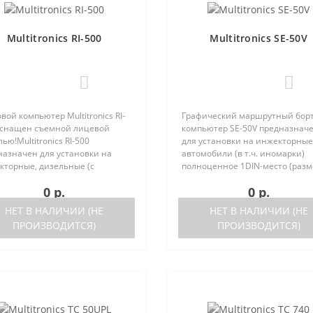
Multitronics RI-500
Multitronics SE-50V
0
0
вой компьютер Multitronics RI-
Графический маршрутный бор
оснащен съемной лицевой
компьютер SE-50V предназнач
ью!Multitronics RI-500
для установки на инжекторные
назначен для установки на
автомобили (в т.ч. иномарки)
кторные, дизельные (с
полноценное 1DIN-место (разм
ержкой протокола диагностики
автомагнитолы с рамкой). Рабо
0 р.
0 р.
2) иномарки и отечественные
прибора возможна как с ЭБУ (с
мобили. Работа прибора
поддерживаемых ЭБУ предст..
НЕТ В НАЛИЧИИ (НЕ
НЕТ В НАЛИЧИИ (НЕ
жна ка..
ПРОИЗВОДИТСЯ)
ПРОИЗВОДИТСЯ)