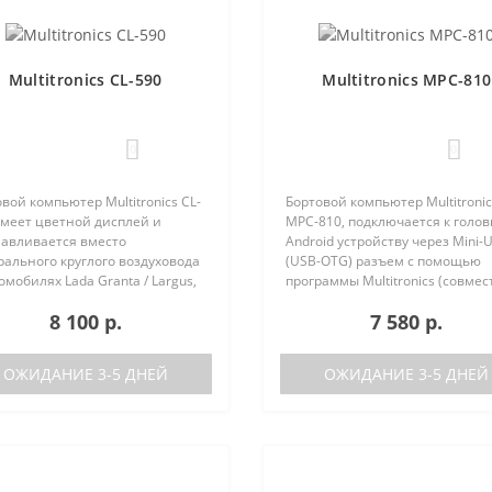
Multitronics CL-590
Multitronics MPC-810
0
0
вой компьютер Multitronics CL-
Бортовой компьютер Multitronic
имеет цветной дисплей и
MPC-810, подключается к голо
навливается вместо
Android устройству через Mini-
ального круглого воздуховода
(USB-OTG) разъем с помощью
омобилях Lada Granta / Largus,
программы Multitronics (совмес
lt Logan / Sandero / Duster,
Android 6.0 и выше). Преимуще
8 100 р.
7 580 р.
n Almera, на место
Multitronics MPC-810 по сравне
ральной вставки панели
диагностически..
ров..
ОЖИДАНИЕ 3-5 ДНЕЙ
ОЖИДАНИЕ 3-5 ДНЕЙ