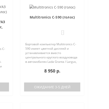
Multitronics C-590 (голос)
УАЗ
с,
1
Бортовой компьютер Multitronics C-
590 имеет цветной дисплей и
s C-
устанавливается вместо
центрального круглого воздуховода
в автомобилях Lada Granta / Largus,
-
Renault Logan / Sandero / Duster,
 и
8 950 р.
Nissan Almera, на место
центральной вставки панели
приборов ..
аков
ОЖИДАНИЕ 3-5 ДНЕЙ