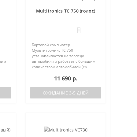
Multitronics TC 750 (голос)
0
Бортовой компьютер
Мультитроникс TC 750
устанавливается на торпедо
шим
автомобиля и работает с большим
количеством автомобилей (см.
поддерживаемые протоколы)
11 690 р.
50:
Отличия TC 740 от модели TC 750:
тора
отсутствие голосового синтезатора
(модель TC 740 ..
ОЖИДАНИЕ 3-5 ДНЕЙ