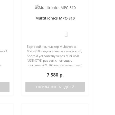
Multitronics MPC-810
0
Бортовой компьютер Multitronics
сплей
MPC-810, подключается к головному
Android устройству через Mini-USB
(USB-OTG) разъем с помощью
е
программы Multitronics (совместим с
но
Android 6.0 и выше). Преимущества
7 580 р.
 (по
Multitronics MPC-810 по сравнению с
диагностически..
ОЖИДАНИЕ 3-5 ДНЕЙ