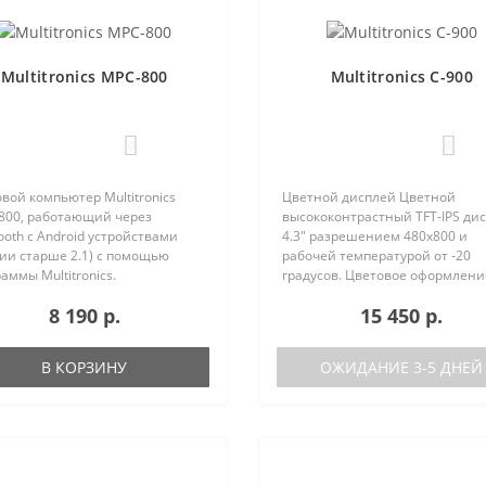
Multitronics MPC-800
Multitronics C-900
0
0
вой компьютер Multitronics
Цветной дисплей Цветной
800, работающий через
высококонтрастный TFT-IPS ди
ooth с Android устройствами
4.3" разрешением 480х800 и
ии старше 2.1) с помощью
рабочей температурой от -20
аммы Multitronics.
градусов. Цветовое оформлени
ущества Multitronics MPC-800
дисплеев может быть настрое
8 190 р.
15 450 р.
равнению с диагностическими
пользователем индивидуально
терами: Автономная работа..
RGB каналам). Четыре
предустановленные ц..
В КОРЗИНУ
ОЖИДАНИЕ 3-5 ДНЕЙ