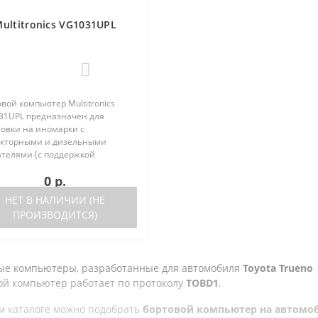
ultitronics VG1031UPL
0
вой компьютер Multitronics
31UPL предназначен для
новки на иномарки с
кторными и дизельными
ателями (с поддержкой
кола диагностики OBD-2) и
0 р.
ественные автомобили. Работа
ора возможна как с блоками
НЕТ В НАЛИЧИИ (НЕ
ления, так и на..
ПРОИЗВОДИТСЯ)
ые компьютеры, разработанные для автомобиля
Toyota Trueno
ой компьютер работает по протоколу
TOBD1
.
м каталоге можно подобрать
бортовой компьютер на автомоб