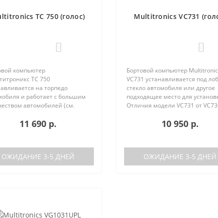
ltitronics TC 750 (голос)
Multitronics VC731 (гол
0
0
овой компьютер
Бортовой компьютер Multitronic
титроникс TC 750
VC731 устанавливается под ло
навливается на торпедо
стекло автомобиля или другое
мобиля и работает с большим
подходящее место для установ
чеством автомобилей (см.
Отличия модели VC731 от VC73
ерживаемые протоколы)
отсутствие голосового синтеза
11 690 р.
10 950 р.
ия TC 740 от модели TC 750:
(модель VC730 без голоса)
ствие голосового синтезатора
отсутствие ..
ль TC 740 ..
ОЖИДАНИЕ 3-5 ДНЕЙ
ОЖИДАНИЕ 3-5 ДНЕЙ