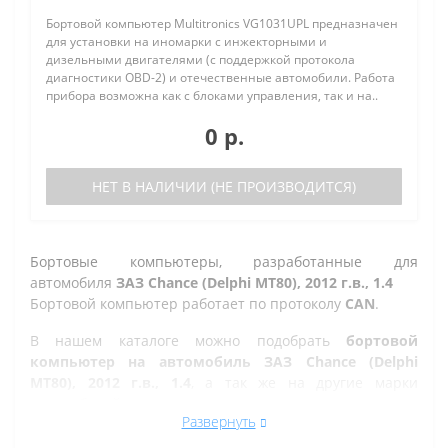
Бортовой компьютер Multitronics VG1031UPL предназначен
для установки на иномарки с инжекторными и
дизельными двигателями (с поддержкой протокола
диагностики OBD-2) и отечественные автомобили. Работа
прибора возможна как с блоками управления, так и на..
0 р.
НЕТ В НАЛИЧИИ (НЕ ПРОИЗВОДИТСЯ)
Бортовые компьютеры, разработанные для
автомобиля
ЗАЗ Chance (Delphi MT80), 2012 г.в., 1.4
Бортовой компьютер работает по протоколу
CAN
.
В нашем каталоге можно подобрать
бортовой
компьютер на автомобиль ЗАЗ Chance (Delphi
MT80), 2012 г.в., 1.4
, а так же на другие марки
автомобилей.
Развернуть
Все рано или поздно в Златоусте сталкиваются с