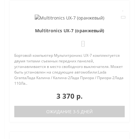
Multitronics UX-7 (оранжевый)
0
Бортовой компьютер Мультитроникс UX-7 комплектуется
двумя типами съемных передних панелей,
устанавливается в место свободного выключателя. Может
быть установлен на следующие автомобили:Lada
GrantaЛада Калина / Калина-2Лада Приора / Приора-2Лада
110Ла..
3 370 р.
ОЖИДАНИЕ 3-5 ДНЕЙ