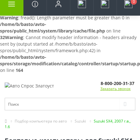
0
Warning
: fread(): Length parameter must be greater than 0 in
/home/b/basto/avto-
spros/public_html/system/library/cache/file.php
on line
32
Warning
: Cannot modify header information - headers already
sent by (output started at /home/b/basto/avto-
spros/public_html/system/framework.php:42) in
/home/b/basto/avto-
spros/storage/modification/catalog/controller/startup/startup.
on line
164
8-800-200-31-37
Заказать звонок
Подбор компьютера по авто
Suzuki
Suzuki SX4, 2007 г.в.,
1.6