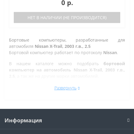
0 р.
НЕТ В НАЛИЧИИ (НЕ ПРОИЗВОДИТСЯ)
Бортовые компьютеры, разработанные для
автомобиля
Nissan X-Trail, 2003 г.в., 2.5
Бортовой компьютер работает по протоколу
Nissan
.
В нашем каталоге можно подобрать
бортовой
компьютер на автомобиль Nissan X-Trail, 2003 г.в.,
2.5
, а так же на другие марки автомобилей.
Все рано или поздно в Златоусте сталкиваются с
Развернуть
проблемой по диагностике кодов ошибок автомобиля,
которую делают в сервисе. Но не каждый хочет
оплачивать стоимость диагностики, ведь это
дорогостоящая процедура. При этом любой
автовладелец может позволить себе покупку бортового
Информация
компьютера стоимостью от 6 930 р., который отлично
справиться с задачей диагностики кодов ошибок