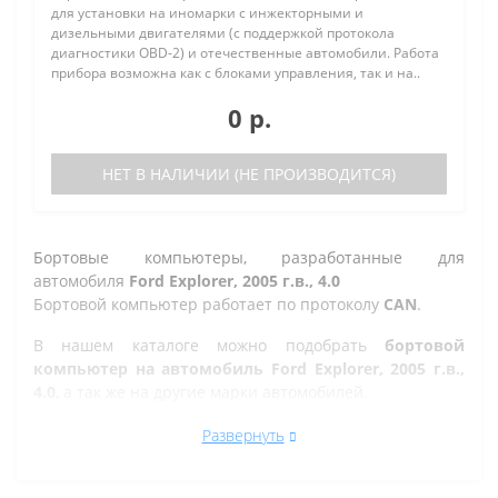
для установки на иномарки с инжекторными и
дизельными двигателями (с поддержкой протокола
диагностики OBD-2) и отечественные автомобили. Работа
прибора возможна как с блоками управления, так и на..
0 р.
НЕТ В НАЛИЧИИ (НЕ ПРОИЗВОДИТСЯ)
Бортовые компьютеры, разработанные для
автомобиля
Ford Explorer, 2005 г.в., 4.0
Бортовой компьютер работает по протоколу
CAN
.
В нашем каталоге можно подобрать
бортовой
компьютер на автомобиль Ford Explorer, 2005 г.в.,
4.0
, а так же на другие марки автомобилей.
Все рано или поздно в Златоусте сталкиваются с
Развернуть
проблемой по диагностике кодов ошибок автомобиля,
которую делают в сервисе. Но не каждый хочет