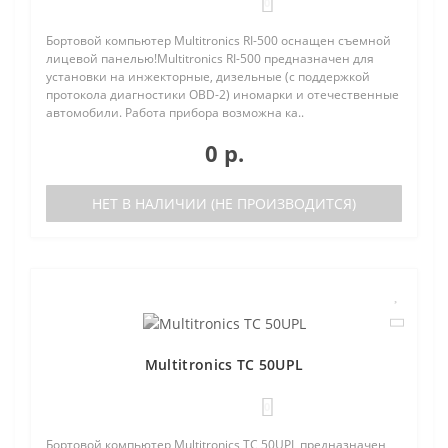
0
Бортовой компьютер Multitronics RI-500 оснащен съемной
лицевой панелью!Multitronics RI-500 предназначен для
установки на инжекторные, дизельные (с поддержкой
протокола диагностики OBD-2) иномарки и отечественные
автомобили. Работа прибора возможна ка..
0 р.
НЕТ В НАЛИЧИИ (НЕ ПРОИЗВОДИТСЯ)
Multitronics TC 50UPL
0
Бортовой компьютер Multitronics TC 50UPL предназначен