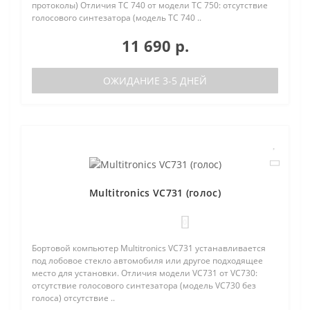
протоколы) Отличия TC 740 от модели TC 750: отсутствие
голосового синтезатора (модель TC 740 ..
11 690 р.
ОЖИДАНИЕ 3-5 ДНЕЙ
Multitronics VC731 (голос)
0
Бортовой компьютер Multitronics VC731 устанавливается
под лобовое стекло автомобиля или другое подходящее
место для установки. Отличия модели VC731 от VC730:
отсутствие голосового синтезатора (модель VC730 без
голоса) отсутствие ..