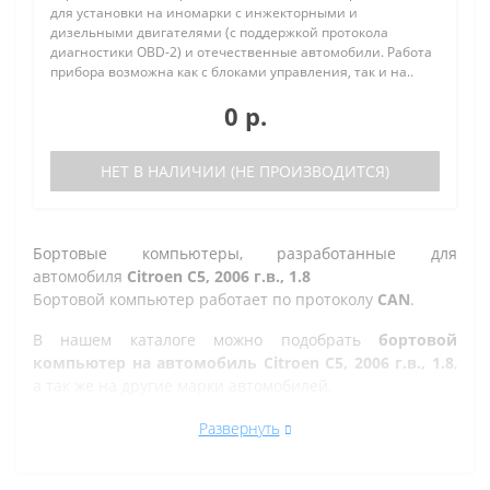
для установки на иномарки с инжекторными и
дизельными двигателями (с поддержкой протокола
диагностики OBD-2) и отечественные автомобили. Работа
прибора возможна как с блоками управления, так и на..
0 р.
НЕТ В НАЛИЧИИ (НЕ ПРОИЗВОДИТСЯ)
Бортовые компьютеры, разработанные для
автомобиля
Citroen С5, 2006 г.в., 1.8
Бортовой компьютер работает по протоколу
CAN
.
В нашем каталоге можно подобрать
бортовой
компьютер на автомобиль Citroen С5, 2006 г.в., 1.8
,
а так же на другие марки автомобилей.
Все рано или поздно в Златоусте сталкиваются с
Развернуть
проблемой по диагностике кодов ошибок автомобиля,
которую делают в сервисе. Но не каждый хочет